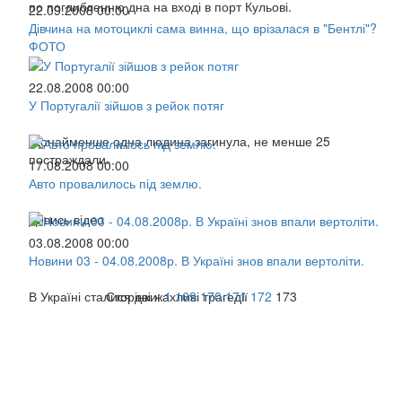
по поглибленню дна на вході в порт Кульові.
22.09.2008 00:00
Дівчина на мотоциклі сама винна, що врізалася в "Бентлі"?
ФОТО
22.08.2008 00:00
У Португалії зійшов з рейок потяг
Щонайменше одна людина загинула, не менше 25
постраждали.
17.08.2008 00:00
Авто провалилось під землю.
Дивись відео
03.08.2008 00:00
Новини 03 - 04.08.2008р. В Україні знов впали вертоліти.
В Україні сталися дві жахливі трагедії
Сторінки:
1
169
170
171
172
173