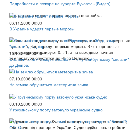
Подробности о пожаре на курорте Буковель (Видео)
Смотрите на видео - горела не одна постройка.
06.11.2008 00:00
В Украине ударят первые морозы
После этого под ногами у нас будет хрустеть лед в замерзших
лужах — в Киев придут первые морозы. В четверг ночью
синоптики прогнозируют 0...-1, а на выходных ночная
15.10.2008 00:00
температура опустится до -6 по Цельсию
Столичні схили можуть в найближчому майбутньому "сповзти"
до Дніпра.
07.10.2008 00:00
На землю обрушиться метеоритна злива
03.10.2008 00:00
У грузинському порту затонуло українське судно
У грузинському порту Кульові перекинулося судно-землекоп,
плаваюче під прапором України. Судно здійснювало роботи