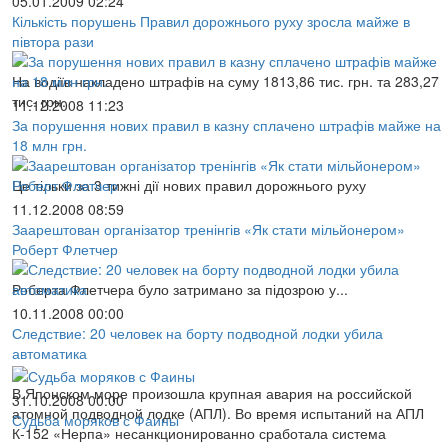
05.01.2009 02:24
Кількість порушень Правил дорожнього руху зросла майже в
півтора рази
На водіїв накладено штрафів на суму 1813,86 тис. грн. та 283,27
тис. грн.
11.12.2008 11:23
За порушення нових правил в казну сплачено штрафів майже на
18 млн грн.
Це тільки за 3 тижні дії нових правил дорожнього руху
11.12.2008 08:59
Заарештован організатор тренінгів «Як стати мільйонером»
Роберт Флетчер
Роберта Флетчера було затримано за підозрою у...
10.11.2008 00:00
Следствие: 20 человек на борту подводной лодки убила
автоматика
В Японском море произошла крупная авария на российской
31.10.2008 00:00
атомной подводной лодке (АПЛ). Во время испытаний на АПЛ
Судьба моряков с Фаины
К-152 «Нерпа» несанкционированно сработала система