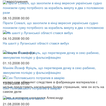
пожаротушения
08.10.2008 00:00
Пірати Сомалі, що захопили в кінці вересня українське судно
понизили суму потрібного за корабель викупу в два з половиною
рази
04.10.2008 00:00
На шахті у Луганської області стався вибух
Загинуло 6 шахтарів
01.10.2008 00:00
Маніяк Йозеф Фріцль, що перетворив дочку в секс-рабиню,
звинуватив поліцію у фальсифікаціях
изувер сам обвиняет следствие в фабрикации материалов с
13.09.2008 00:00
целью представить насильника более страшным, чем он есть на
Син Поплавського потрапив в аварію
самом деле
Джип, в котором находился Александр
21.08.2008 00:00