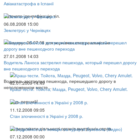
Авіакатастрофа в Іспанії
Рзпочато ідентифікацію тіл.
06.08.2008 15:00
Землетрус у Чернівцях
Землетрус 06-07.08 для чернівчан став реальністью
27.01.2008 14:03
Водитель Ланоса застрелил пешехода, который перешел дорогу
вне пешеходного перехода
Водитель застрелил пешехода, перешедшего дорогу в
02.01.2009 14:49
неположенном месте...
Краш-тести. Тойота, Мазда, Peugeot, Volvo, Сhery Аmulet.
Будь перший!
11.12.2008 09:05
Стан злочинності в Україні у 2008 р.
Та результати діяльності органів внутрішніх справ
07.12.2008 00:00