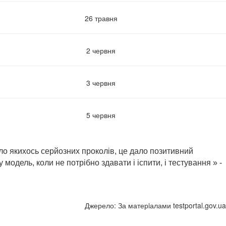
26 травня
2 червня
3 червня
5 червня
уло якихось серйозних проколів, це дало позитивний
модель, коли не потрібно здавати і іспити, і тестування
» -
Джерело: За матерiалами testportal.gov.ua