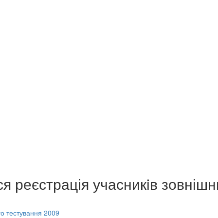
ься реєстрація учасникiв зовніш