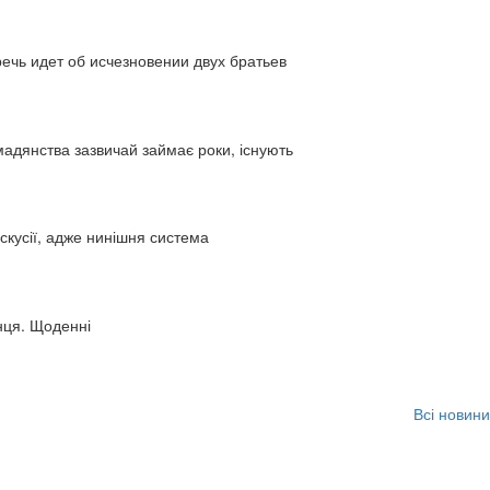
ь идет об исчезновении двух братьев
адянства зазвичай займає роки, існують
искусії, адже нинішня система
нця. Щоденні
Всі новини