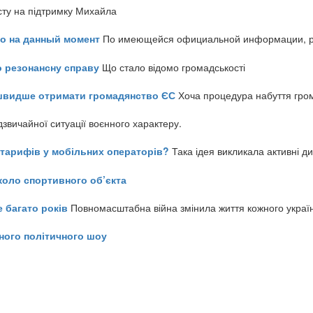
сту на підтримку Михайла
но на данный момент
По имеющейся официальной информации, реч
о резонансну справу
Що стало відомо громадськості
айшвидше отримати громадянство ЄС
Хоча процедура набуття гром
звичайної ситуації воєнного характеру.
ь тарифів у мобільних операторів?
Така ідея викликала активні д
коло спортивного об’єкта
е багато років
Повномасштабна війна змінила життя кожного украї
ного політичного шоу