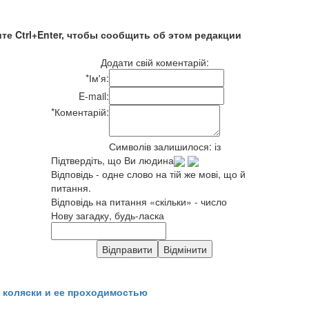
те Ctrl+Enter, чтобы сообщить об этом редакции
Додати свій коментарій:
*
Ім'я:
E-mail:
*
Коментарій:
Символів залишилося:
із
Підтвердіть, що Ви людина
Відповідь - одне слово на тій же мові, що й
питання.
Відповідь на питання «скільки» - число
Нову загадку, будь-ласка
 коляски и ее проходимостью