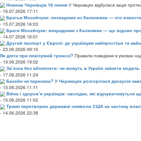
Новини Чернівців 16 липня
У Чернівцях відбулася акція проте
- 16.07.2026 17:11
Братья Мосейчуки: похищение из Калиновки — что извест
- 15.07.2026 16:03
Брати Мосейчуки: викрадення з Калинівки — що відомо пр
- 14.07.2026 16:01
Другий паспорт у Європі: де українцям найпростіше та н
- 23.06.2026 09:10
Як діяти при повітряній тревозі?
Правила поведінки в умовах над
- 19.06.2026 19:02
Зв’язок без абонплати: чи можуть в Україні змінити модел
- 17.06.2026 11:24
Басейн чи парковка? У Чернівцях розгорілася дискусія нав
- 15.06.2026 11:11
Війна і здоров’я українців: наслідки, які відчуватимуться щ
- 15.06.2026 11:02
Трамп перетворює державні символи США на частину влас
- 14.06.2026 22:38