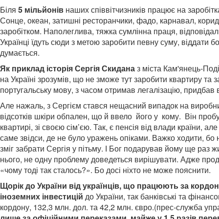
Біля
5 мільйонів
наших співвітчизників працює на заробітк
Сонце, океан, затишні ресторанчики, фадо, карнавал, корида 
заробітком. Наполеглива, тяжка сумлінна праця, відповідал
Українці їдуть сюди з метою заробити певну суму, віддати бо
думається.
Як приклад історія Сергія Скидана
з міста Кам'янець-Под
на Україні зрозумів, що не зможе тут заробити квартиру та з
португальську мову, з часом отримав легалізацію,
придбав в
Але нажаль, з Сергієм стався нещасний випадок на виробни
відсотків шкіри обпален, що й ввело його у кому. Він пробув
квартирі, зі своєю сім’єю. Так, є пенсія від влади країни, а
саме звідси, де не було уражень опіками. Важко ходити, бо н
зміг забрати Сергія у пітьму. І Бог подарував йому ще раз 
нього, не одну проблему доведеться вирішувати. Адже продо
«чому тоді так сталось?». Бо досі ніхто не може пояснити.
Щорік до України від українців, що працюють за кордон
іноземних інвестицій
до України, так банківські та фінанс
кордону, 132,3 млн. дол. та 42,2 млн. євро.(прес-служба уп
лише за офіційними переказами, майже у 1,5 разів пер