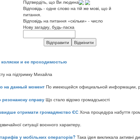
Підтвердіть, що Ви людина
Відповідь - одне слово на тій же мові, що й
питання.
Відповідь на питання «скільки» - число
Нову загадку, будь-ласка
 коляски и ее проходимостью
сту на підтримку Михайла
но на данный момент
По имеющейся официальной информации, реч
о резонансну справу
Що стало відомо громадськості
айшвидше отримати громадянство ЄС
Хоча процедура набуття гром
звичайної ситуації воєнного характеру.
ь тарифів у мобільних операторів?
Така ідея викликала активні д