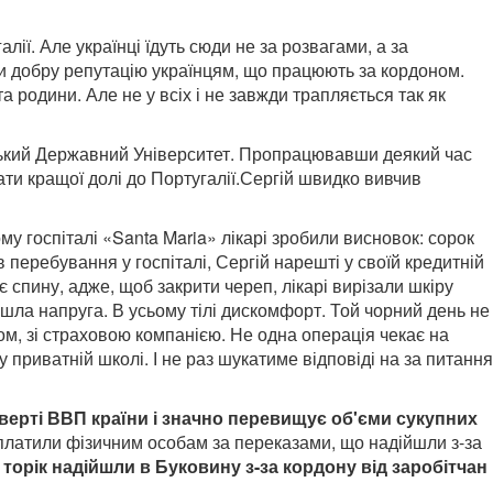
лії. Але українці їдуть сюди не за розвагами, а за
или добру репутацію українцям, що працюють за кордоном.
а родини. Але не у всіх і не завжди трапляється так як
цький Державний Університет.
Пропрацювавши деякий час
ти кращої долі до Португалії.
Сергій швидко вивчив
у госпіталі «Santa Maria» лікарі зробили висновок: сорок
 перебування у госпіталі, Сергій нарешті у своїй кредитній
ує спину, адже, щоб закрити череп, лікарі вирізали шкіру
ийшла напруга. В усьому тілі дискомфорт. Той чорний день не
ном, зі страховою компанією. Не одна операція чекає на
приватній школі. І не раз шукатиме відповіді на за питання
верті ВВП країни і значно перевищує об'єми сукупних
виплатили фізичним особам за переказами, що надійшли з-за
і торік надійшли в Буковину з-за кордону від заробітчан