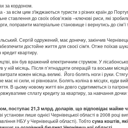
ах за кордоном.
- за всім цим з'їжджаються туристи з різних країн до Португа
ьне ставлення до своїх обов’язків –ключові риси, які зроб
рги, поправити матеріальне становище і вернутись до сім’ї т
ільський.
Сергій одружений, має донечку, закінчив Черніве
абезпечити достойне життя для своєї сім'я. Отже поїхав шука
 кредит квартиру.
цтві,
він був вражений електричним струмом. У лісабонськом
 у ній місяць. Після п’ятнадцяти операцій та восьми місяців
ле витрати кожен місяць великі. Його болять ноги і руки. Стяг
е має ні сили, ні рівноваги. Болять коліна в місцях, куди в
життя. В цьому новому житті він довго судитиметься із патро
вжуватиме сплату кредиту за квартиру, за навчання дочки у 
ом, поступає 21,3 млрд. доларів
,
що відповідає майже ч
ові установи лише однієї Чернівецької області в 2008 році 
равління НБУ у Чернівецькій області). Тобто
сума коштів, як
евищує цьогорічний бюджет Чернівецької області.