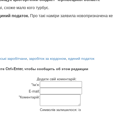
, схоже мало кого турбує.
єдиний податок.
Про такі наміри заявила новопризначена кер
ські заробітчани
,
заробіток за кордоном
,
единий податок
те Ctrl+Enter, чтобы сообщить об этом редакции
Додати свій коментарій:
*
Ім'я:
E-mail:
*
Коментарій:
Символів залишилося:
із