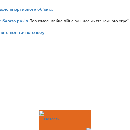
коло спортивного об’єкта
е багато років
Повномасштабна війна змінила життя кожного украї
ного політичного шоу
Новости