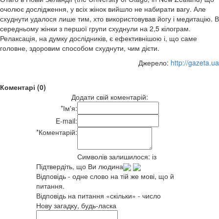
очолює дослідження, у всіх жінок вийшло не набирати вагу. Але
схуднути удалося лише тим, хто використовував йогу і медитацію. В
середньому жінки з першої групи схуднули на 2,5 кілограм.
Релаксація, на думку дослідників, є ефективнішою і, що саме
головне, здоровим способом схуднути, чим дієти.
Джерело:
http://gazeta.ua
Коментарі (0)
Додати свій коментарій:
*
Ім'я:
E-mail:
*
Коментарій:
Символів залишилося:
із
Підтвердіть, що Ви людина
Відповідь - одне слово на тій же мові, що й
питання.
Відповідь на питання «скільки» - число
Нову загадку, будь-ласка