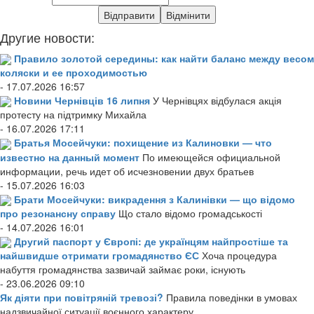
Другие новости:
Правило золотой середины: как найти баланс между весом
коляски и ее проходимостью
- 17.07.2026 16:57
Новини Чернівців 16 липня
У Чернівцях відбулася акція
протесту на підтримку Михайла
- 16.07.2026 17:11
Братья Мосейчуки: похищение из Калиновки — что
известно на данный момент
По имеющейся официальной
информации, речь идет об исчезновении двух братьев
- 15.07.2026 16:03
Брати Мосейчуки: викрадення з Калинівки — що відомо
про резонансну справу
Що стало відомо громадськості
- 14.07.2026 16:01
Другий паспорт у Європі: де українцям найпростіше та
найшвидше отримати громадянство ЄС
Хоча процедура
набуття громадянства зазвичай займає роки, існують
- 23.06.2026 09:10
Як діяти при повітряній тревозі?
Правила поведінки в умовах
надзвичайної ситуації воєнного характеру.