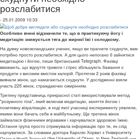
розслабитися
- 25.01.2009 10:33
Особливо вчені відзначили те, що в практикуючу йогу і
медитацію знижується тяга до жирної їжі і солодкому.
На думку новозеландських учених, якщо ви прагнете схуднути, вам
потрібно просто розслабитися. А для цього непогано б зайнятися
медитацією і йогою, пише британський Telegraph. Фахівці
вважають, що відчуття тривоги і стрес збільшують бажання є
продукти з високим вмістом калорій. Протягом 2 років фахівці
вивчали жінок, що намагаються схуднути. У дослідженні взяли
участь 225 жінок, страждаючих ожирінням.
Третину представниць прекрасної статі використовували метод
"розумного тіла", який включав медитацію, заняття йогою і
позитивну візуалізацію, в ході якої учасниці експерименту уявляли,
якими вони бачать себе в майбутньому. Ще третина жінок
займалася фізичними вправами і харчувалася здоровою їжею.
Остання група просто отримувала інформацію про те, як слід
харчуватися. За словами доктора Каролін Хорват з Університету
Отаго в Новій Зеландії (the University of Otago, in New Zealand) що