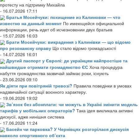
протесту на підтримку Михайла
- 16.07.2026 17:11
Братья Мосейчуки: похищение из Калиновки — что
известно на данный момент
По имеющейся официальной
информации, речь идет об исчезновении двух братьев
- 15.07.2026 16:03
Брати Мосейчуки: викрадення з Калинівки — що відомо
про резонансну справу
Що стало відомо громадськості
- 14.07.2026 16:01
Другий паспорт у Європі: де українцям найпростіше та
найшвидше отримати громадянство ЄС
Хоча процедура
набуття громадянства зазвичай займає роки, існують
- 23.06.2026 09:10
Як діяти при повітряній тревозі?
Правила поведінки в умовах
надзвичайної ситуації воєнного характеру.
- 19.06.2026 19:02
Зв’язок без абонплати: чи можуть в Україні змінити модель
тарифів у мобільних операторів?
Така ідея викликала активні
дискусії, адже нинішня система
- 17.06.2026 11:24
Басейн чи парковка? У Чернівцях розгорілася дискусія
навколо спортивного об’єкта