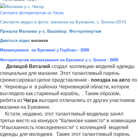
Смотрите фоторепортаж из Чагра
Смотрите видео и фото: маланка на Буковине, с. Бояны-2010
Пришла Маланка у с. Вашківці. Фоторепортаж
Дивіться відео
маланки
Маланкування на Буковині у Горбово - 2009
Фоторепортаж маланкування на Буковині у с. Бояни
- 2009
Делицой Виталий
создал коллекцию моделей одежды
специально для маланки. Этот талантливый парень
срежиссировал целое представление -
поездка на авто
по
г. Черновцы и в районах Черновицкой области
,
которое
выглядело как старинный корабль,
. Таким образом,
ребята из
Чагра
выгодно отличались от других участников
маланки на Буковине.
Кстати, недавно, этот талантливый модельер занял
третье место на конкурсе "Калинове намисто" в номинации
"Изысканность повседневности" с коллекцией моделей
одежды для молодежи.
Также этот талантливый парень