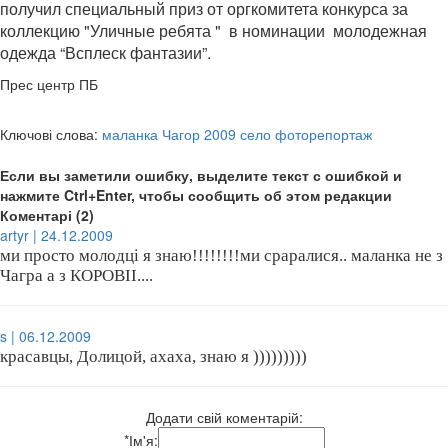
получил специальный приз от оргкомитета конкурса за
коллекцию "Уличные ребята " в номинации молодежная
одежда “Всплеск фантазии”.
Прес центр ПБ
Ключові слова:
маланка Чагор 2009 село фоторепортаж
Если вы заметили ошибку, выделите текст с ошибкой и
нажмите Ctrl+Enter, чтобы сообщить об этом редакции
Коментарі (2)
artyr | 24.12.2009
ми просто молодцi я знаю!!!!!!!!ми сраралися.. маланка не з
Чагра а з КОРОВII....
s | 06.12.2009
красавцы, Долицой, ахаха, знаю я )))))))))
Додати свій коментарій:
*
Ім'я: