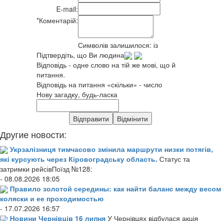
E-mail:
*
Коментарій:
Символів залишилося:
із
Підтвердіть, що Ви людина
Відповідь - одне слово на тій же мові, що й
питання.
Відповідь на питання «скільки» - число
Нову загадку, будь-ласка
Другие новости:
Укрзалізниця тимчасово змінила маршрути низки потягів,
які курсують через Кіровоградську область.
Статус та
затримки рейсівПоїзд №128:
- 08.08.2026 18:05
Правило золотой середины: как найти баланс между весом
коляски и ее проходимостью
- 17.07.2026 16:57
Новини Чернівців 16 липня
У Чернівцях відбулася акція