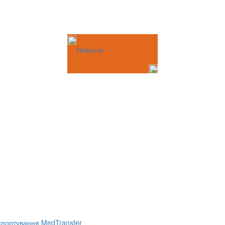
Новости
портування MedTransfer