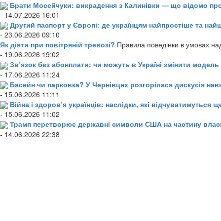
Брати Мосейчуки: викрадення з Калинівки — що відомо пр
- 14.07.2026 16:01
Другий паспорт у Європі: де українцям найпростіше та н
- 23.06.2026 09:10
Як діяти при повітряній тревозі?
Правила поведінки в умовах над
- 19.06.2026 19:02
Зв’язок без абонплати: чи можуть в Україні змінити модел
- 17.06.2026 11:24
Басейн чи парковка? У Чернівцях розгорілася дискусія нав
- 15.06.2026 11:11
Війна і здоров’я українців: наслідки, які відчуватимуться щ
- 15.06.2026 11:02
Трамп перетворює державні символи США на частину влас
- 14.06.2026 22:38