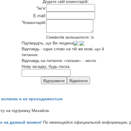
Додати свій коментарій:
*
Ім'я:
E-mail:
*
Коментарій:
Символів залишилося:
із
Підтвердіть, що Ви людина
Відповідь - одне слово на тій же мові, що й
питання.
Відповідь на питання «скільки» - число
Нову загадку, будь-ласка
 коляски и ее проходимостью
сту на підтримку Михайла
но на данный момент
По имеющейся официальной информации, реч