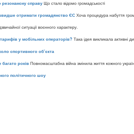
о резонансну справу
Що стало відомо громадськості
айшвидше отримати громадянство ЄС
Хоча процедура набуття гром
звичайної ситуації воєнного характеру.
ь тарифів у мобільних операторів?
Така ідея викликала активні д
коло спортивного об’єкта
е багато років
Повномасштабна війна змінила життя кожного украї
ного політичного шоу