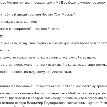
орь Честин призвал прокуратуру и МВД возбудить уголовное дело 
жит убитый
архар
", заявил Честин "Эху Москвы".
вно наказуемым деянием.
ные мероприятия", - считает Честин.
ту.
Ячменева, воздушное судно к моменту крушения провело в полете
етров.
 какую-то конкретную точку, а занимались охотой с воздуха.
ответственность может понести выживший в катастрофе вице-премь
афа - в охоте, по-видимому, не участвовали.
ании "Газпромавиа", разбился около 11:00 по московскому времени
сателей, три самолета Ан-2 и три вертолета Ми-8, в районе горы 
тель президента в Госдуме Александр Косопкин, его московский з
о летного отряда Владимир Пидопригора, заслуженный артист Респ