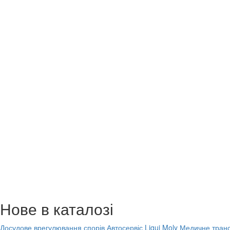
Нове в каталозі
Досудове врегулювання спорів
Автосервіс Liqui Moly
Медичне транс