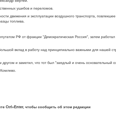
ександр Вертей.
ественных ушибов и переломов.
ости движения и эксплуатации воздушного транспорта, повлекшее 
азцы топлива.
епутатом РФ от фракции "Демократическая Россия", затем работал
 большой вклад в работу над принципиально важными для нашей с
другом и заметил, что тот был "заядлый и очень основательный ох
 Комлево.
те Ctrl+Enter, чтобы сообщить об этом редакции