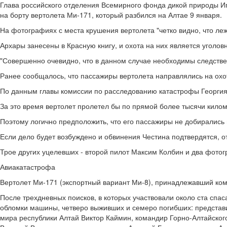
Глава российского отделения Всемирного фонда дикой природы Иг
на борту вертолета Ми-171, который разбился на Алтае 9 января.
На фотографиях с места крушения вертолета "четко видно, что ле
Архары занесены в Красную книгу, и охота на них является уголо
"Совершенно очевидно, что в данном случае необходимы следствен
Ранее сообщалось, что пассажиры вертолета направлялись на охо
По данным главы комиссии по расследованию катастрофы Георгия 
За это время вертолет пролетел бы по прямой более тысячи килом
Поэтому логично предположить, что его пассажиры не добирались в
Если дело будет возбуждено и обвинения Честина подтвердятся, 
Трое других уцелевших - второй пилот Максим Колбин и два фотогр
Авиакатастрофа
Вертолет Ми-171 (экспортный вариант Ми-8), принадлежавший комп
После трехдневных поисков, в которых участвовали около ста спа
обломки машины, четверо выживших и семеро погибших: представи
мира республики Алтай Виктор Каймин, командир Горно-Алтайског