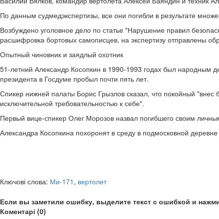
Василий Вялков, командир вертолета Алексей Баяндин и техник Ал
По данным судмедэкспертизы, все они погибли в результате множ
Возбуждено уголовное дело по статье "Нарушение правил безопасн
расшифровка бортовых самописцев, на экспертизу отправлены обр
Опытный чиновник и заядлый охотник
51-летний Александр Косопкин в 1990-1993 годах был народным д
президента в Госдуме пробыл почти пять лет.
Спикер нижней палаты Борис Грызлов сказал, что покойный "внес
исключительной требовательностью к себе".
Первый вице-спикер Олег Морозов назвал погибшего своим личным 
Александра Косопкина похоронят в среду в подмосковной деревне
Ключові слова:
Ми-171
,
вертолет
Если вы заметили ошибку, выделите текст с ошибкой и нажми
Коментарі (0)