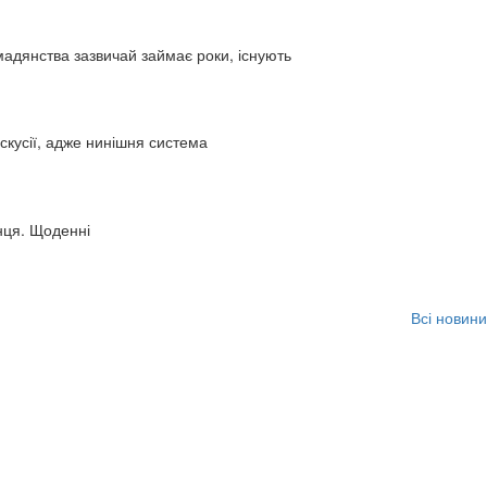
адянства зазвичай займає роки, існують
искусії, адже нинішня система
нця. Щоденні
Всі новини