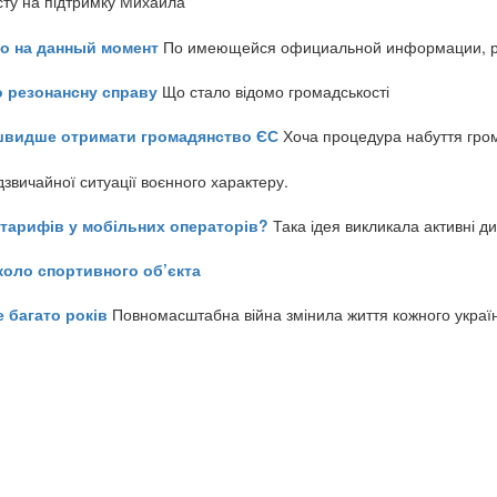
сту на підтримку Михайла
но на данный момент
По имеющейся официальной информации, реч
о резонансну справу
Що стало відомо громадськості
айшвидше отримати громадянство ЄС
Хоча процедура набуття гром
звичайної ситуації воєнного характеру.
ь тарифів у мобільних операторів?
Така ідея викликала активні д
коло спортивного об’єкта
е багато років
Повномасштабна війна змінила життя кожного украї