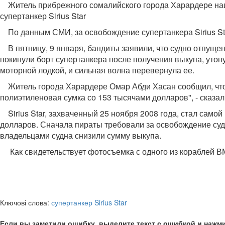
Житель прибрежного сомалийского города Харардере нашел
супертанкер Sirius Star
По данным СМИ, за освобождение супертанкера Sirius Star
В пятницу, 9 января, бандиты заявили, что судно отпущено
покинули борт супертанкера после получения выкупа, утон
моторной лодкой, и сильная волна перевернула ее.
Житель города Харардере Омар Абди Хасан сообщил, что т
полиэтиленовая сумка со 153 тысячами долларов", - сказа
Sirius Star, захваченный 25 ноября 2008 года, стал сам
долларов. Сначала пираты требовали за освобождение суд
владельцами судна снизили сумму выкупа.
Как свидетельствует фотосъемка с одного из кораблей В
Ключові слова:
супертанкер Sirius Star
Если вы заметили ошибку, выделите текст с ошибкой и нажми