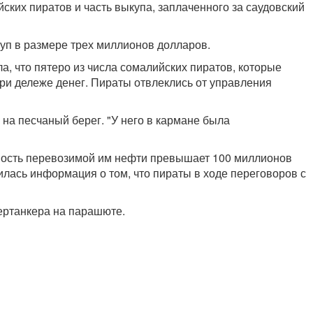
их пиратов и часть выкупа, заплаченного за саудовский
уп в размере трех миллионов долларов.
а, что пятеро из числа сомалийских пиратов, которые
при дележе денег. Пираты отвлеклись от управления
на песчаный берег. "У него в кармане была
оимость перевозимой им нефти превышает 100 миллионов
лась информация о том, что пираты в ходе переговоров с
ертанкера на парашюте.