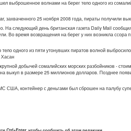
 выброшенное волнами на берег тело одного из сомалийск
, захваченного 25 ноября 2008 года, пираты получили вык
. На следующий день британская газета Daily Mail сообщил
ули. Во время возвращения на берег у них возникла ссора 
ело одного из пяти утонувших пиратов волной выбросило 
л Хасан
ой крупной добычей сомалийских морских разбойников - ст
на выкуп в размере 25 миллионов долларов. Позднее появи
МС США, контейнер с деньгами был сброшен на палубу суп
те Ctrl+Enter, чтобы сообщить об этом редакции