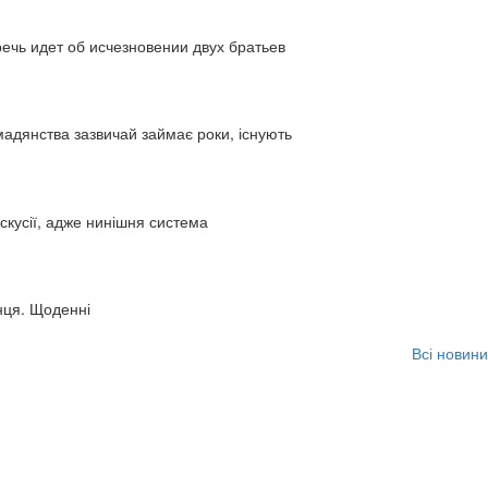
ь идет об исчезновении двух братьев
адянства зазвичай займає роки, існують
искусії, адже нинішня система
нця. Щоденні
Всі новини