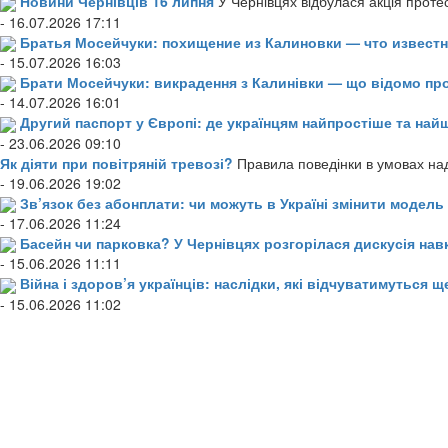
Новини Чернівців 16 липня
У Чернівцях відбулася акція проте
- 16.07.2026 17:11
Братья Мосейчуки: похищение из Калиновки — что извест
- 15.07.2026 16:03
Брати Мосейчуки: викрадення з Калинівки — що відомо пр
- 14.07.2026 16:01
Другий паспорт у Європі: де українцям найпростіше та н
- 23.06.2026 09:10
Як діяти при повітряній тревозі?
Правила поведінки в умовах над
- 19.06.2026 19:02
Зв’язок без абонплати: чи можуть в Україні змінити модел
- 17.06.2026 11:24
Басейн чи парковка? У Чернівцях розгорілася дискусія нав
- 15.06.2026 11:11
Війна і здоров’я українців: наслідки, які відчуватимуться щ
- 15.06.2026 11:02