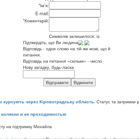
*
Ім'я:
E-mail:
*
Коментарій:
Символів залишилося:
із
Підтвердіть, що Ви людина
Відповідь - одне слово на тій же мові, що й
питання.
Відповідь на питання «скільки» - число
Нову загадку, будь-ласка
кі курсують через Кіровоградську область.
Статус та затримки 
 коляски и ее проходимостью
сту на підтримку Михайла
но на данный момент
По имеющейся официальной информации, реч