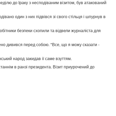
ілю до Іраку з несподіваним візитом, був атакований
вано один з них підвівся зі свого стільця і шпурнув в
обітники безпеки схопили та відвели журналіста для
о дивився перед собою. "Все, що я можу сказати -
ький народ закидав ії саме взуттям.
таннім в ранзі президента. Візит приурочений до