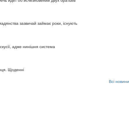
адянства зазвичай займає роки, існують
искусії, адже нинішня система
нця. Щоденні
Всі новини