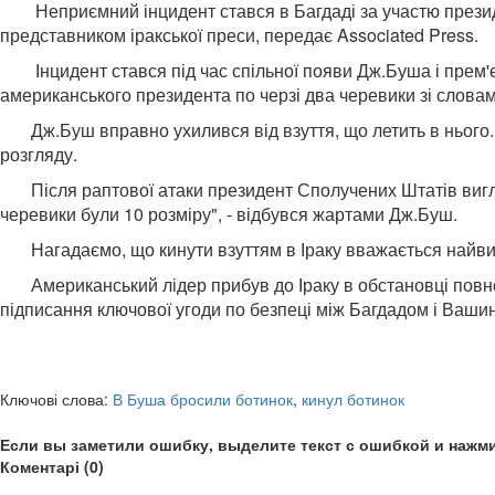
Неприємний інцидент стався в Багдаді за участю презид
представником іракської преси, передає Associated Press.
Інцидент стався під час спільної появи Дж.Буша і прем'єр-
американського президента по черзі два черевики зі словами
Дж.Буш вправно ухилився від взуття, що летить в нього. Од
розгляду.
Після раптової атаки президент Сполучених Штатів вигляд
черевики були 10 розміру", - відбувся жартами Дж.Буш.
Нагадаємо, що кинути взуттям в Іраку вважається найвищ
Американський лідер прибув до Іраку в обстановці повної 
підписання ключової угоди по безпеці між Багдадом і Ваши
Ключові слова:
В Буша бросили ботинок
,
кинул ботинок
Если вы заметили ошибку, выделите текст с ошибкой и нажми
Коментарі (0)