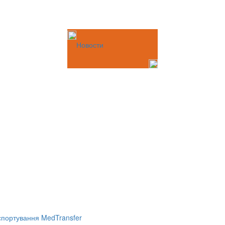
Новости
портування MedTransfer