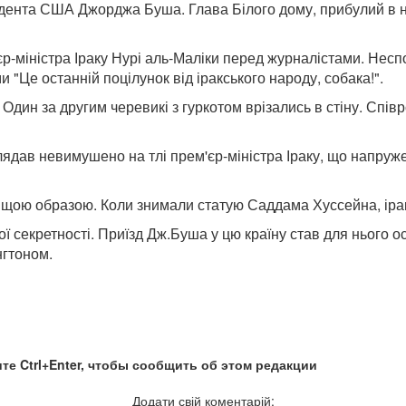
ента США Джорджа Буша. Глава Білого дому, прибулий в нед
міністра Іраку Нурі аль-Маліки перед журналістами. Несподі
 "Це останній поцілунок від іракського народу, собака!".
ин за другим черевикі з гуркотом врізались в стіну. Співр
ав невимушено на тлі прем'єр-міністра Іраку, що напружен
ою образою. Коли знимали статую Саддама Хуссейна, іракс
секретності. Приїзд Дж.Буша у цю країну став для нього ос
нгтоном.
те Ctrl+Enter, чтобы сообщить об этом редакции
Додати свій коментарій: