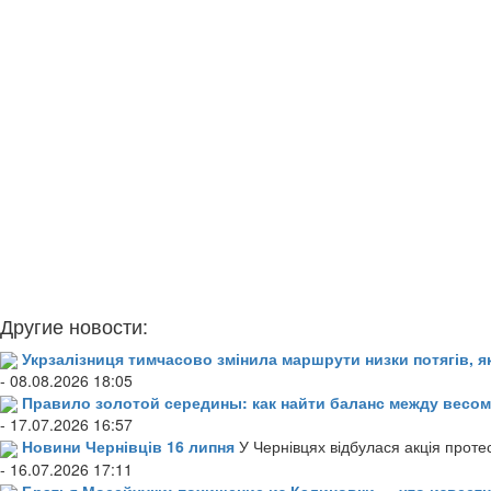
Другие новости:
Укрзалізниця тимчасово змінила маршрути низки потягів, я
- 08.08.2026 18:05
Правило золотой середины: как найти баланс между весом
- 17.07.2026 16:57
Новини Чернівців 16 липня
У Чернівцях відбулася акція проте
- 16.07.2026 17:11
Братья Мосейчуки: похищение из Калиновки — что извест