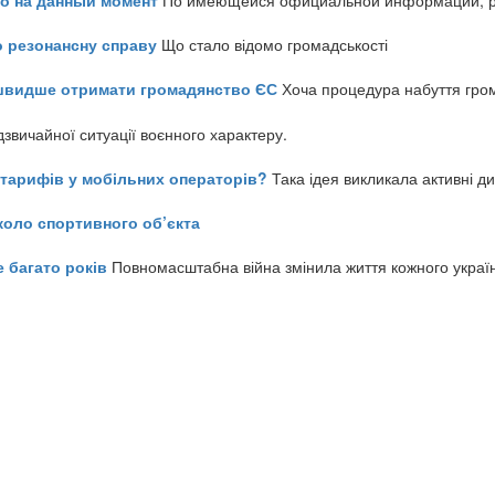
о резонансну справу
Що стало відомо громадськості
айшвидше отримати громадянство ЄС
Хоча процедура набуття гром
звичайної ситуації воєнного характеру.
ь тарифів у мобільних операторів?
Така ідея викликала активні д
коло спортивного об’єкта
е багато років
Повномасштабна війна змінила життя кожного украї