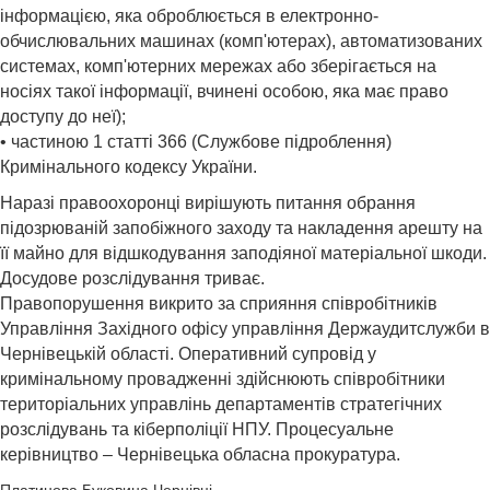
інформацією, яка оброблюється в електронно-
обчислювальних машинах (комп'ютерах), автоматизованих
системах, комп'ютерних мережах або зберігається на
носіях такої інформації, вчинені особою, яка має право
доступу до неї);
• частиною 1 статті 366 (Службове підроблення)
Кримінального кодексу України.
Наразі правоохоронці вирішують питання обрання
підозрюваній запобіжного заходу та накладення арешту на
її майно для відшкодування заподіяної матеріальної шкоди.
Досудове розслідування триває.
Правопорушення викрито за сприяння співробітників
Управління Західного офісу управління Держаудитслужби в
Чернівецькій області. Оперативний супровід у
кримінальному провадженні здійснюють співробітники
територіальних управлінь департаментів стратегічних
розслідувань та кіберполіції НПУ. Процесуальне
керівництво – Чернівецька обласна прокуратура.
Платинова Буковина Чернівці