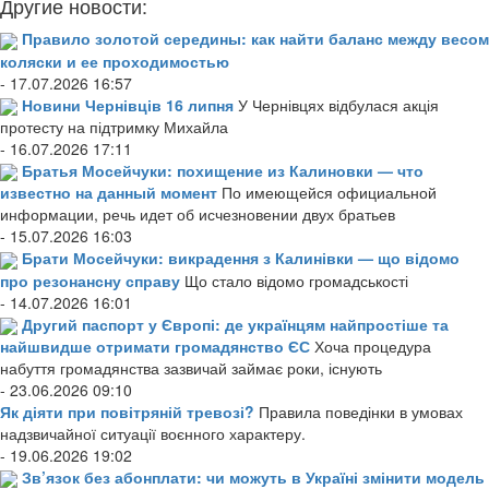
Другие новости:
Правило золотой середины: как найти баланс между весом
коляски и ее проходимостью
- 17.07.2026 16:57
Новини Чернівців 16 липня
У Чернівцях відбулася акція
протесту на підтримку Михайла
- 16.07.2026 17:11
Братья Мосейчуки: похищение из Калиновки — что
известно на данный момент
По имеющейся официальной
информации, речь идет об исчезновении двух братьев
- 15.07.2026 16:03
Брати Мосейчуки: викрадення з Калинівки — що відомо
про резонансну справу
Що стало відомо громадськості
- 14.07.2026 16:01
Другий паспорт у Європі: де українцям найпростіше та
найшвидше отримати громадянство ЄС
Хоча процедура
набуття громадянства зазвичай займає роки, існують
- 23.06.2026 09:10
Як діяти при повітряній тревозі?
Правила поведінки в умовах
надзвичайної ситуації воєнного характеру.
- 19.06.2026 19:02
Зв’язок без абонплати: чи можуть в Україні змінити модель