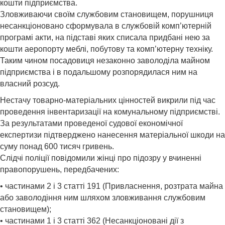
кошти підприємства.
Зловживаючи своїм службовим становищем, порушниця
несанкціоновано сформувала в службовій комп’ютерній
програмі акти, на підставі яких списала придбані нею за
кошти аеропорту меблі, побутову та комп’ютерну техніку.
Таким чином посадовиця незаконно заволоділа майном
підприємства і в подальшому розпорядилася ним на
власний розсуд.
Нестачу товарно-матеріальних цінностей викрили під час
проведення інвентаризації на комунальному підприємстві.
За результатами проведеної судової економічної
експертизи підтверджено нанесення матеріальної шкоди на
суму понад 600 тисяч гривень.
Слідчі поліції повідомили жінці про підозру у вчиненні
правопорушень, передбачених:
• частинами 2 і 3 статті 191 (Привласнення, розтрата майна
або заволодіння ним шляхом зловживання службовим
становищем);
• частинами 1 і 3 статті 362 (Несанкціоновані дії з