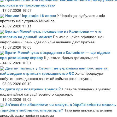
коляски и ее проходимостью
- 17.07.2026 16:57
Новини Чернівців 16 липня
У Чернівцях відбулася акція
протесту на підтримку Михайла
- 16.07.2026 17:11
Братья Мосейчуки: похищение из Калиновки — что
известно на данный момент
По имеющейся официальной
информации, речь идет об исчезновении двух братьев
- 15.07.2026 16:03
Брати Мосейчуки: викрадення з Калинівки — що відомо
про резонансну справу
Що стало відомо громадськості
- 14.07.2026 16:01
Другий паспорт у Європі: де українцям найпростіше та
найшвидше отримати громадянство ЄС
Хоча процедура
набуття громадянства зазвичай займає роки, існують
- 23.06.2026 09:10
Як діяти при повітряній тревозі?
Правила поведінки в умовах
надзвичайної ситуації воєнного характеру.
- 19.06.2026 19:02
Зв’язок без абонплати: чи можуть в Україні змінити модель
тарифів у мобільних операторів?
Така ідея викликала активні
дискусії, адже нинішня система