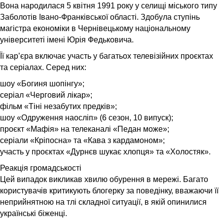
Вона народилася 5 квітня 1991 року у селищі міського типу
Заболотів Івано-Франківської області. Здобула ступінь
магістра економіки в Чернівецькому національному
університеті імені Юрія Федьковича.
Її кар’єра включає участь у багатьох телевізійних проєктах
та серіалах. Серед них:
шоу «Богиня шопінгу»;
серіал «Черговий лікар»;
фільм «Тіні незабутих предків»;
шоу «Одруження наосліп» (6 сезон, 10 випуск);
проєкт «Мафія» на телеканалі «Педан може»;
серіали «Кріпосна» та «Кава з кардамоном»;
участь у проєктах «Дурнєв шукає хлопця» та «Холостяк».
Реакція громадськості
Цей випадок викликав хвилю обурення в мережі. Багато
користувачів критикують блогерку за поведінку, вважаючи її
неприйнятною на тлі складної ситуації, в якій опинилися
українські біженці.