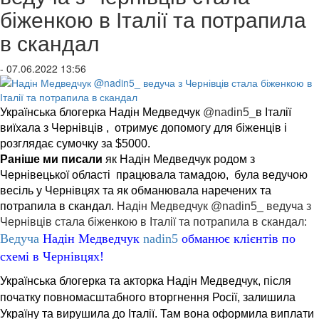
біженкою в Італії та потрапила
в скандал
- 07.06.2022 13:56
Українська блогерка Надін Медведчук
@nadin5_
в Італії
виїхала з Чернівців , отримує допомогу для біженців і
розглядає сумочку за $5000.
Раніше ми писали
як Надін Медведчук родом з
Чернівецької області працювала тамадою, була ведучою
весіль у Чернівцях та як обманювала наречених та
потрапила в скандал.
Надін Медведчук @nadin5_ ведуча з
Чернівців стала біженкою в Італії та потрапила в скандал:
Ведуча
Надін Медведчук
nadin5
обманює клієнтів по
схемі в Чернівцях!
Українська блогерка та акторка Надін Медведчук, після
початку повномасштабного вторгнення Росії, залишила
Україну та вирушила до Італії. Там вона оформила виплати