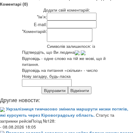
Коментарі (0)
Додати свій коментарій:
*
Ім'я:
E-mail:
*
Коментарій:
Символів залишилося:
із
Підтвердіть, що Ви людина
Відповідь - одне слово на тій же мові, що й
питання.
Відповідь на питання «скільки» - число
Нову загадку, будь-ласка
Другие новости:
Укрзалізниця тимчасово змінила маршрути низки потягів,
які курсують через Кіровоградську область.
Статус та
затримки рейсівПоїзд №128:
- 08.08.2026 18:05
Правило золотой середины: как найти баланс между весом