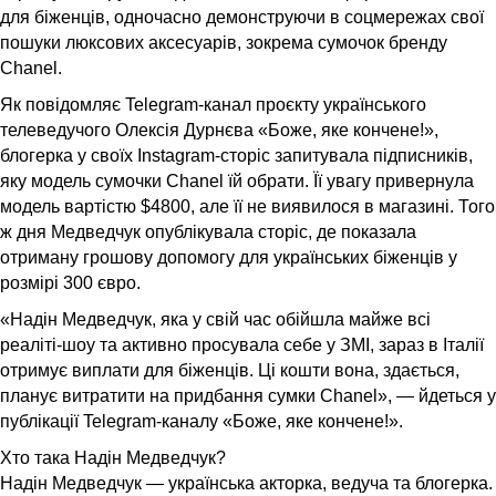
для біженців, одночасно демонструючи в соцмережах свої
пошуки люксових аксесуарів, зокрема сумочок бренду
Chanel.
Як повідомляє Telegram-канал проєкту українського
телеведучого Олексія Дурнєва «Боже, яке кончене!»,
блогерка у своїх Instagram-сторіс запитувала підписників,
яку модель сумочки Chanel їй обрати. Її увагу привернула
модель вартістю $4800, але її не виявилося в магазині. Того
ж дня Медведчук опублікувала сторіс, де показала
отриману грошову допомогу для українських біженців у
розмірі 300 євро.
«Надін Медведчук, яка у свій час обійшла майже всі
реаліті-шоу та активно просувала себе у ЗМІ, зараз в Італії
отримує виплати для біженців. Ці кошти вона, здається,
планує витратити на придбання сумки Chanel», — йдеться у
публікації Telegram-каналу «Боже, яке кончене!».
Хто така Надін Медведчук?
Надін Медведчук — українська акторка, ведуча та блогерка.