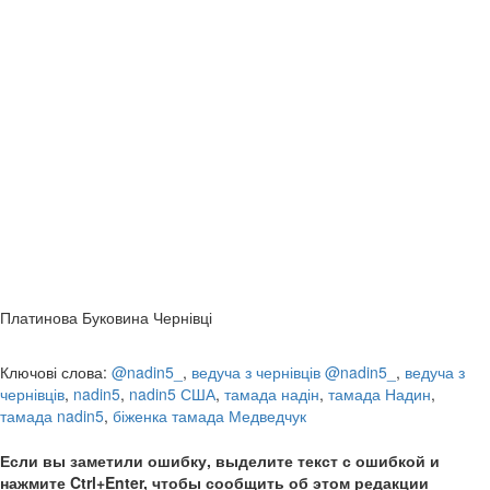
садову печі для піци? Тоді інвестуйте у свою пристрасть
сьогодні! Подивіться, яка пекти краще для піци і дізнайтеся,
на що звернути увагу при її виборі.
, гарна піч дозволить їсти свіжу піцу на відкритом
у повітрі.
Що може бути краще?
Платинова Буковина Чернівці
Ключові слова:
@nadin5_
,
ведуча з чернівців @nadin5_
,
ведуча з
чернівців
,
nadin5
,
nadin5 США
,
тамада надін
,
тамада Надин
,
тамада nadin5
,
біженка тамада Медведчук
Если вы заметили ошибку, выделите текст с ошибкой и
нажмите Ctrl+Enter, чтобы сообщить об этом редакции