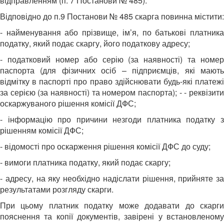
відправленням (п. 7 Постанови № 485).
Відповідно до п.9 Постанови № 485 скарга повинна містити:
- найменування або прізвище, ім’я, по батькові платника
податку, який подає скаргу, його податкову адресу;
- податковий номер або серію (за наявності) та номер
паспорта (для фізичних осіб – підприємців, які мають
відмітку в паспорті про право здійснювати будь-які платежі
за серією (за наявності) та номером паспорта); - - реквізити
оскаржуваного рішення комісії ДФС;
- інформацію про причини незгоди платника податку з
рішенням комісії ДФС;
- відомості про оскарження рішення комісії ДФС до суду;
- вимоги платника податку, який подає скаргу;
- адресу, на яку необхідно надіслати рішення, прийняте за
результатами розгляду скарги.
При цьому платник податку може додавати до скарги
пояснення та копії документів, завірені у встановленому