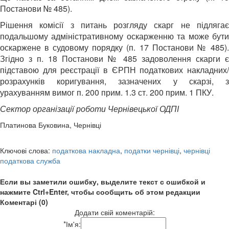
Постанови № 485).
Рішення комісії з питань розгляду скарг не підлягає
подальшому адміністративному оскарженню та може бути
оскаржене в судовому порядку (п. 17 Постанови № 485).
Згідно з п. 18 Постанови № 485 задоволення скарги є
підставою для реєстрації в ЄРПН податкових накладних/
розрахунків коригування, зазначених у скарзі, з
урахуванням вимог п. 200 прим. 1.3 ст. 200 прим. 1 ПКУ.
Сектор організації роботи Чернівецької ОДПІ
Платинова Буковина, Чернівці
Ключові слова:
податкова накладна
,
податки чернівці
,
чернівці
податкова служба
Если вы заметили ошибку, выделите текст с ошибкой и
нажмите Ctrl+Enter, чтобы сообщить об этом редакции
Коментарі (0)
Додати свій коментарій:
*
Ім'я: