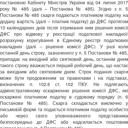
постановою Кабінету Міністрів України від 04 липня 2017
року № 485 (далі – Постанова № 485). Згідно з п. 5
Постанови № 485 скарги подаються платником податку на
додану вартість (далі – платник податку) до ДФС протягом
10 календарних днів після отримання ним рішення комісії
ДФС про відмову у реєстрації податкової накладної/
розрахунку коригування в Єдиному реєстрі податкових
накладних (далі – рішення комісії ДФС). У разі коли
останній день строку, зазначеного у п. 5 Постанови № 485,
припадає на вихідний або святковий день, останнім днем
такого строку вважається перший робочий день, що настає
за вихідним або святковим днем. Строк подання скарги
може бути продовженим за правилами і на підставах,
визначених п. 102.6 ст. 102 ПКУ. Не підлягають
адміністративному оскарженню рішення комісії ДФС, які
оскаржені платником податку в судовому порядку (п. 6
Постанови № 485). Скарга складається виключно у
письмовій формі та подається платником податку особисто
або через свого уповноваженого представника
безпосередньо до ДФС або надсилається поштовим