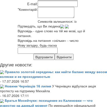
E-mail:
*
Коментарій:
Символів залишилося:
із
Підтвердіть, що Ви людина
Відповідь - одне слово на тій же мові, що й
питання.
Відповідь на питання «скільки» - число
Нову загадку, будь-ласка
Другие новости:
Правило золотой середины: как найти баланс между весом
коляски и ее проходимостью
- 17.07.2026 16:57
Новини Чернівців 16 липня
У Чернівцях відбулася акція
протесту на підтримку Михайла
- 16.07.2026 17:11
Братья Мосейчуки: похищение из Калиновки — что
известно на данный момент
По имеющейся официальной