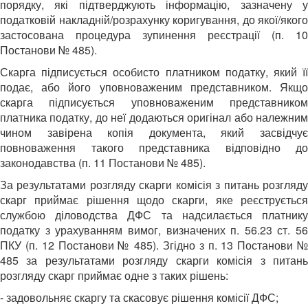
порядку, які підтверджують інформацію, зазначену у
податковій накладній/розрахунку коригування, до якої/якого
застосована процедура зупинення реєстрації (п. 10
Постанови № 485).
Скарга підписується особисто платником податку, який її
подає, або його уповноваженим представником. Якщо
скарга підписується уповноваженим представником
платника податку, до неї додаються оригінал або належним
чином завірена копія документа, який засвідчує
повноваження такого представника відповідно до
законодавства (п. 11 Постанови № 485).
За результатами розгляду скарги комісія з питань розгляду
скарг приймає рішення щодо скарги, яке реєструється
службою діловодства ДФС та надсилається платнику
податку з урахуванням вимог, визначених п. 56.23 ст. 56
ПКУ (п. 12 Постанови № 485). Згідно з п. 13 Постанови №
485 за результатами розгляду скарги комісія з питань
розгляду скарг приймає одне з таких рішень:
- задовольняє скаргу та скасовує рішення комісії ДФС;