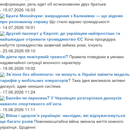
информации, речь идет об исчезновении двух братьев
- 15.07.2026 16:03
Брати Мосейчуки: викрадення з Калинівки — що відомо
про резонансну справу
Що стало відомо громадськості
- 14.07.2026 16:01
Другий паспорт у Європі: де українцям найпростіше та
найшвидше отримати громадянство ЄС
Хоча процедура
набуття громадянства зазвичай займає роки, існують
- 23.06.2026 09:10
Як діяти при повітряній тревозі?
Правила поведінки в умовах
надзвичайної ситуації воєнного характеру.
- 19.06.2026 19:02
Зв’язок без абонплати: чи можуть в Україні змінити модель
тарифів у мобільних операторів?
Така ідея викликала активні
дискусії, адже нинішня система
- 17.06.2026 11:24
Басейн чи парковка? У Чернівцях розгорілася дискусія
навколо спортивного об’єкта
- 15.06.2026 11:11
Війна і здоров’я українців: наслідки, які відчуватимуться
ще багато років
Повномасштабна війна змінила життя кожного
українця. Щоденні