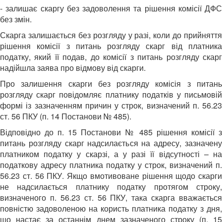
- залишає скаргу без задоволення та рішення комісії ДФС
без змін.
Скарга залишається без розгляду у разі, коли до прийняття
рішення комісії з питань розгляду скарг від платника
податку, який її подав, до комісії з питань розгляду скарг
надійшла заява про відмову від скарги.
Про залишення скарги без розгляду комісія з питань
розгляду скарг повідомляє платнику податків у письмовій
формі із зазначенням причин у строк, визначений п. 56.23
ст. 56 ПКУ (п. 14 Постанови № 485).
Відповідно до п. 15 Постанови № 485 рішення комісії з
питань розгляду скарг надсилається на адресу, зазначену
платником податку у скарзі, а у разі її відсутності – на
податкову адресу платника податку у строк, визначений п.
56.23 ст. 56 ПКУ. Якщо вмотивоване рішення щодо скарги
не надсилається платнику податку протягом строку,
визначеного п. 56.23 ст. 56 ПКУ, така скарга вважається
повністю задоволеною на користь платника податку з дня,
що настає за останнім днем зазначеного строку (п. 15