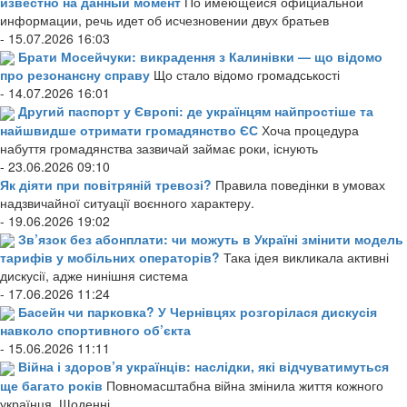
известно на данный момент
По имеющейся официальной
информации, речь идет об исчезновении двух братьев
- 15.07.2026 16:03
Брати Мосейчуки: викрадення з Калинівки — що відомо
про резонансну справу
Що стало відомо громадськості
- 14.07.2026 16:01
Другий паспорт у Європі: де українцям найпростіше та
найшвидше отримати громадянство ЄС
Хоча процедура
набуття громадянства зазвичай займає роки, існують
- 23.06.2026 09:10
Як діяти при повітряній тревозі?
Правила поведінки в умовах
надзвичайної ситуації воєнного характеру.
- 19.06.2026 19:02
Зв’язок без абонплати: чи можуть в Україні змінити модель
тарифів у мобільних операторів?
Така ідея викликала активні
дискусії, адже нинішня система
- 17.06.2026 11:24
Басейн чи парковка? У Чернівцях розгорілася дискусія
навколо спортивного об’єкта
- 15.06.2026 11:11
Війна і здоров’я українців: наслідки, які відчуватимуться
ще багато років
Повномасштабна війна змінила життя кожного
українця. Щоденні