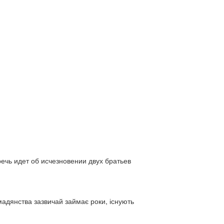
ь идет об исчезновении двух братьев
адянства зазвичай займає роки, існують