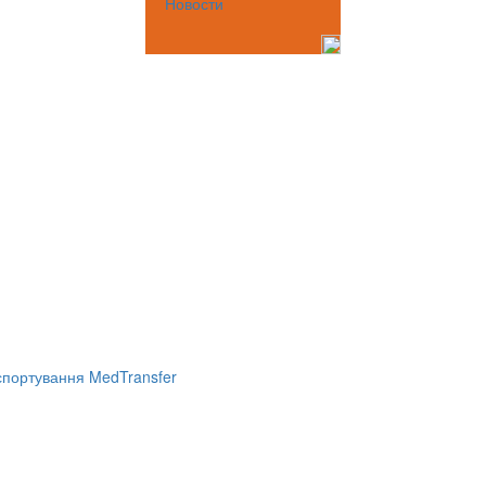
Новости
портування MedTransfer