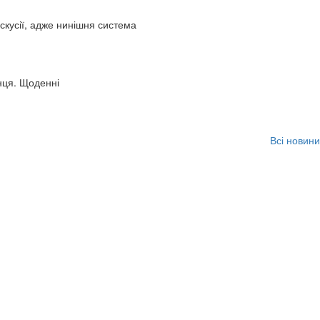
искусії, адже нинішня система
нця. Щоденні
Всі новини