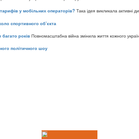
ь тарифів у мобільних операторів?
Така ідея викликала активні д
коло спортивного об’єкта
е багато років
Повномасштабна війна змінила життя кожного украї
ного політичного шоу