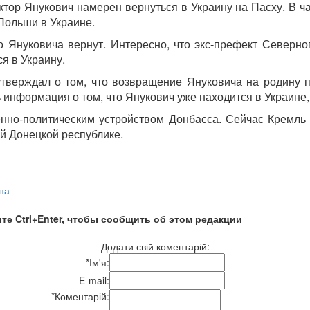
ор Янукович намерен вернуться в Украину на Пасху. В час
Польши в Украине.
то Януковича вернут. Интересно, что экс-префект Северн
я в Украину.
ерждал о том, что возвращение Януковича на родину пр
 информация о том, что Янукович уже находится в Украине, 
нно-политическим устройством Донбасса. Сейчас Кремль 
й Донецкой республике.
на
те Ctrl+Enter, чтобы сообщить об этом редакции
Додати свій коментарій:
*
Ім'я:
E-mail:
*
Коментарій: