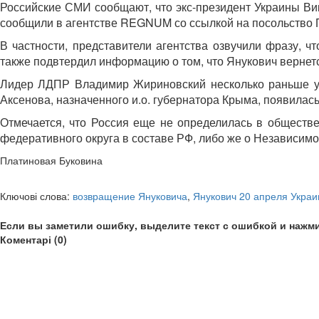
Российские СМИ сообщают, что экс-президент Украины Викт
сообщили в агентстве REGNUM со ссылкой на посольство 
В частности, представители агентства озвучили фразу, ч
также подвтердил информацию о том, что Янукович вернетс
Лидер ЛДПР Владимир Жириновский несколько раньше утв
Аксенова, назначенного и.о. губернатора Крыма, появилась
Отмечается, что Россия еще не определилась в обществе
федеративного округа в составе РФ, либо же о Независимо
Платиновая Буковина
Ключові слова:
возвращение Януковича
,
Янукович 20 апреля Украи
Если вы заметили ошибку, выделите текст с ошибкой и нажми
Коментарі (0)