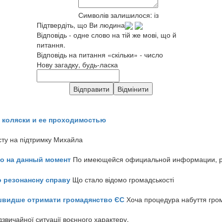
Символів залишилося:
із
Підтвердіть, що Ви людина
Відповідь - одне слово на тій же мові, що й
питання.
Відповідь на питання «скільки» - число
Нову загадку, будь-ласка
 коляски и ее проходимостью
сту на підтримку Михайла
но на данный момент
По имеющейся официальной информации, реч
о резонансну справу
Що стало відомо громадськості
айшвидше отримати громадянство ЄС
Хоча процедура набуття гром
звичайної ситуації воєнного характеру.