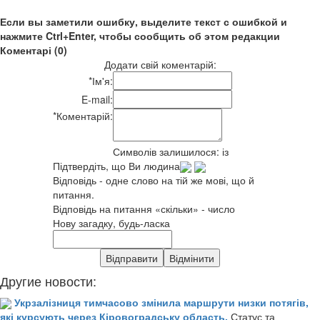
Если вы заметили ошибку, выделите текст с ошибкой и
нажмите Ctrl+Enter, чтобы сообщить об этом редакции
Коментарі (0)
Додати свій коментарій:
*
Ім'я:
E-mail:
*
Коментарій:
Символів залишилося:
із
Підтвердіть, що Ви людина
Відповідь - одне слово на тій же мові, що й
питання.
Відповідь на питання «скільки» - число
Нову загадку, будь-ласка
Другие новости:
Укрзалізниця тимчасово змінила маршрути низки потягів,
які курсують через Кіровоградську область.
Статус та