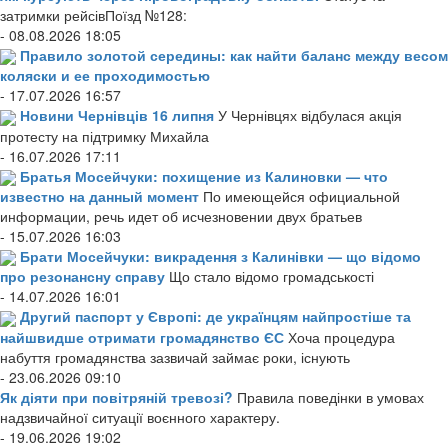
затримки рейсівПоїзд №128:
- 08.08.2026 18:05
Правило золотой середины: как найти баланс между весом
коляски и ее проходимостью
- 17.07.2026 16:57
Новини Чернівців 16 липня
У Чернівцях відбулася акція
протесту на підтримку Михайла
- 16.07.2026 17:11
Братья Мосейчуки: похищение из Калиновки — что
известно на данный момент
По имеющейся официальной
информации, речь идет об исчезновении двух братьев
- 15.07.2026 16:03
Брати Мосейчуки: викрадення з Калинівки — що відомо
про резонансну справу
Що стало відомо громадськості
- 14.07.2026 16:01
Другий паспорт у Європі: де українцям найпростіше та
найшвидше отримати громадянство ЄС
Хоча процедура
набуття громадянства зазвичай займає роки, існують
- 23.06.2026 09:10
Як діяти при повітряній тревозі?
Правила поведінки в умовах
надзвичайної ситуації воєнного характеру.
- 19.06.2026 19:02