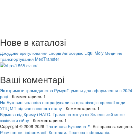
Нове в каталозі
Досудове врегулювання спорів
Автосервіс Liqui Moly
Медичне
транспортування MedTransfer
Ваші коментарі
Як отримати громадянство Румунії: умови для оформлення в 2024
році
- Комментариев: 1
На Буковині чоловіка оштрафували за організацію хресної ходи
УПЦ МП під час воєнного стану
- Комментариев: 1
Відмова від Криму і НАТО: Трамп натякнув як Зеленський може
закінчити війну
- Комментариев: 1
Copyright © 2008-2026
Платинова Буковина™.
Всі права захищено.
Розміщення інформації.
Контакти.
Правова інформація.