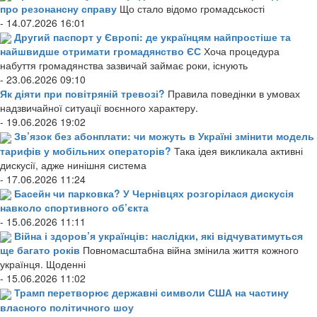
про резонансну справу
Що стало відомо громадськості
- 14.07.2026 16:01
Другий паспорт у Європі: де українцям найпростіше та
найшвидше отримати громадянство ЄС
Хоча процедура
набуття громадянства зазвичай займає роки, існують
- 23.06.2026 09:10
Як діяти при повітряній тревозі?
Правила поведінки в умовах
надзвичайної ситуації воєнного характеру.
- 19.06.2026 19:02
Зв’язок без абонплати: чи можуть в Україні змінити модель
тарифів у мобільних операторів?
Така ідея викликала активні
дискусії, адже нинішня система
- 17.06.2026 11:24
Басейн чи парковка? У Чернівцях розгорілася дискусія
навколо спортивного об’єкта
- 15.06.2026 11:11
Війна і здоров’я українців: наслідки, які відчуватимуться
ще багато років
Повномасштабна війна змінила життя кожного
українця. Щоденні
- 15.06.2026 11:02
Трамп перетворює державні символи США на частину
власного політичного шоу