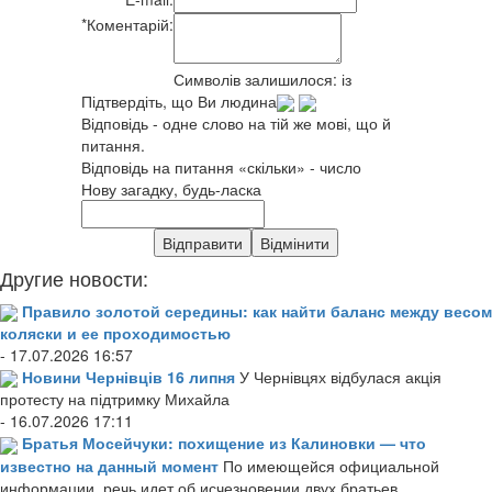
*
Коментарій:
Символів залишилося:
із
Підтвердіть, що Ви людина
Відповідь - одне слово на тій же мові, що й
питання.
Відповідь на питання «скільки» - число
Нову загадку, будь-ласка
Другие новости:
Правило золотой середины: как найти баланс между весом
коляски и ее проходимостью
- 17.07.2026 16:57
Новини Чернівців 16 липня
У Чернівцях відбулася акція
протесту на підтримку Михайла
- 16.07.2026 17:11
Братья Мосейчуки: похищение из Калиновки — что
известно на данный момент
По имеющейся официальной
информации, речь идет об исчезновении двух братьев