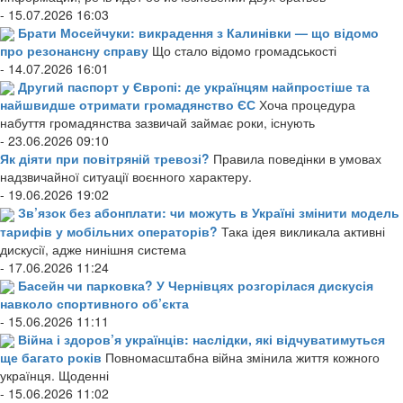
- 15.07.2026 16:03
Брати Мосейчуки: викрадення з Калинівки — що відомо
про резонансну справу
Що стало відомо громадськості
- 14.07.2026 16:01
Другий паспорт у Європі: де українцям найпростіше та
найшвидше отримати громадянство ЄС
Хоча процедура
набуття громадянства зазвичай займає роки, існують
- 23.06.2026 09:10
Як діяти при повітряній тревозі?
Правила поведінки в умовах
надзвичайної ситуації воєнного характеру.
- 19.06.2026 19:02
Зв’язок без абонплати: чи можуть в Україні змінити модель
тарифів у мобільних операторів?
Така ідея викликала активні
дискусії, адже нинішня система
- 17.06.2026 11:24
Басейн чи парковка? У Чернівцях розгорілася дискусія
навколо спортивного об’єкта
- 15.06.2026 11:11
Війна і здоров’я українців: наслідки, які відчуватимуться
ще багато років
Повномасштабна війна змінила життя кожного
українця. Щоденні
- 15.06.2026 11:02