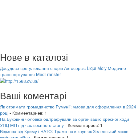
Нове в каталозі
Досудове врегулювання спорів
Автосервіс Liqui Moly
Медичне
транспортування MedTransfer
Ваші коментарі
Як отримати громадянство Румунії: умови для оформлення в 2024
році
- Комментариев: 1
На Буковині чоловіка оштрафували за організацію хресної ходи
УПЦ МП під час воєнного стану
- Комментариев: 1
Відмова від Криму і НАТО: Трамп натякнув як Зеленський може
закінчити війну
- Комментариев: 1