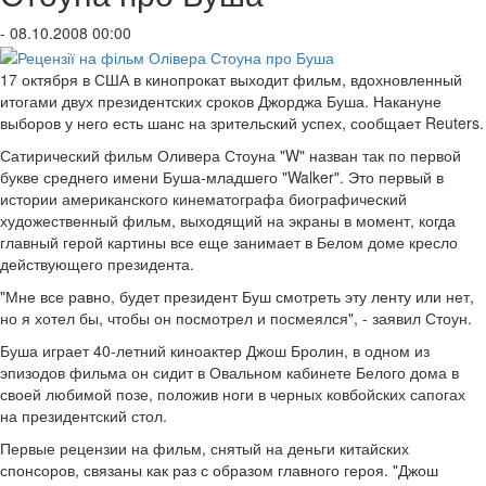
- 08.10.2008 00:00
17 октября в США в кинопрокат выходит фильм, вдохновленный
итогами двух президентских сроков Джорджа Буша. Накануне
выборов у него есть шанс на зрительский успех, сообщает Reuters.
Сатирический фильм Оливера Стоуна "W" назван так по первой
букве среднего имени Буша-младшего "Walker". Это первый в
истории американского кинематографа биографический
художественный фильм, выходящий на экраны в момент, когда
главный герой картины все еще занимает в Белом доме кресло
действующего президента.
"Мне все равно, будет президент Буш смотреть эту ленту или нет,
но я хотел бы, чтобы он посмотрел и посмеялся", - заявил Стоун.
Буша играет 40-летний киноактер Джош Бролин, в одном из
эпизодов фильма он сидит в Овальном кабинете Белого дома в
своей любимой позе, положив ноги в черных ковбойских сапогах
на президентский стол.
Первые рецензии на фильм, снятый на деньги китайских
спонсоров, связаны как раз с образом главного героя. "Джош