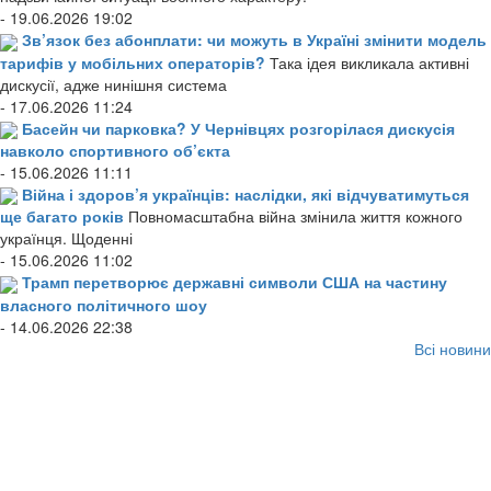
- 19.06.2026 19:02
Зв’язок без абонплати: чи можуть в Україні змінити модель
тарифів у мобільних операторів?
Така ідея викликала активні
дискусії, адже нинішня система
- 17.06.2026 11:24
Басейн чи парковка? У Чернівцях розгорілася дискусія
навколо спортивного об’єкта
- 15.06.2026 11:11
Війна і здоров’я українців: наслідки, які відчуватимуться
ще багато років
Повномасштабна війна змінила життя кожного
українця. Щоденні
- 15.06.2026 11:02
Трамп перетворює державні символи США на частину
власного політичного шоу
- 14.06.2026 22:38
Всі новини