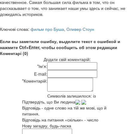
качественное. Самая большая сила фильма в том, что он
рассказывает о том, что занимает наши умы здесь и сейчас, не
дожидаясь историков.
Ключові слова:
фильм про Буша
,
Оливер Стоун
Если вы заметили ошибку, выделите текст с ошибкой и
нажмите Ctrl+Enter, чтобы сообщить об этом редакции
Коментарі (0)
Додати свій коментарій:
*
Ім'я:
E-mail:
*
Коментарій:
Символів залишилося:
із
Підтвердіть, що Ви людина
Відповідь - одне слово на тій же мові, що й
питання.
Відповідь на питання «скільки» - число
Нову загадку, будь-ласка