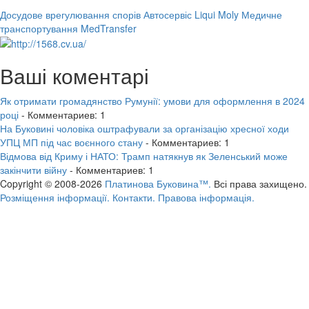
Досудове врегулювання спорів
Автосервіс Liqui Moly
Медичне
транспортування MedTransfer
Ваші коментарі
Як отримати громадянство Румунії: умови для оформлення в 2024
році
- Комментариев: 1
На Буковині чоловіка оштрафували за організацію хресної ходи
УПЦ МП під час воєнного стану
- Комментариев: 1
Відмова від Криму і НАТО: Трамп натякнув як Зеленський може
закінчити війну
- Комментариев: 1
Copyright © 2008-2026
Платинова Буковина™.
Всі права захищено.
Розміщення інформації.
Контакти.
Правова інформація.