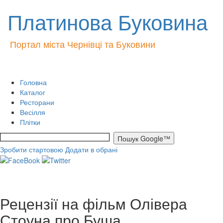
Платинова Буковина
Портал міста Чернівці та Буковини
Головна
Каталог
Ресторани
Весілля
Плітки
Зробити стартовою
Додати в обрані
Рецензії на фільм Олівера
Стоуна про Буша