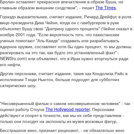
Бролин оставляет прекрасное впечатление в образе Буша, но
главным образом внешним сходством", - пишет
The Times
.
Гораздо выразительнее, считает издание, Ричард Дрейфус в роли
вице-президента Дика Чейни, когда он с гамбургером в руке
объясняет Бушу свою "Доктрину одного процента" (Чейни сказал в
ноябре 2001 года: "Если вероятность того, что пакистанские
ученые помогают "Аль-Каиде" создавать или разрабатывать
ядерное оружие, составляет хотя бы один процент, то мы должны
реагировать на это так, как будто это установленный факт" -
NEWSru.com
) или объявляет, что в Ирак нужно вторгнуться ради
его нефти.
Другие персонажи, считает издание, такие как Кондолиза Райс в
исполнении Тэнди Ньютон, больше подходят для субботних
сатирических шоу.
"Несовершенный фильм о самом несовершенном человеке" - так
оценил работу Стоуна
The Hollywood reporter
. Персонажи
действуют и спорят в точности, как мы их себе представляем -
только они походят на экспонаты из музея восковых фигур.
Бесстрашное кино, признает рецензент, - не обязательно кино