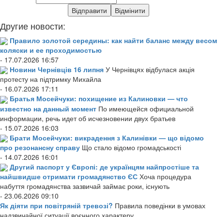
Другие новости:
Правило золотой середины: как найти баланс между весом
коляски и ее проходимостью
- 17.07.2026 16:57
Новини Чернівців 16 липня
У Чернівцях відбулася акція
протесту на підтримку Михайла
- 16.07.2026 17:11
Братья Мосейчуки: похищение из Калиновки — что
известно на данный момент
По имеющейся официальной
информации, речь идет об исчезновении двух братьев
- 15.07.2026 16:03
Брати Мосейчуки: викрадення з Калинівки — що відомо
про резонансну справу
Що стало відомо громадськості
- 14.07.2026 16:01
Другий паспорт у Європі: де українцям найпростіше та
найшвидше отримати громадянство ЄС
Хоча процедура
набуття громадянства зазвичай займає роки, існують
- 23.06.2026 09:10
Як діяти при повітряній тревозі?
Правила поведінки в умовах
надзвичайної ситуації воєнного характеру.