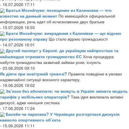
- 16.07.2026 17:11
Братья Мосейчуки: похищение из Калиновки — что
известно на данный момент
По имеющейся официальной
информации, речь идет об исчезновении двух братьев
- 15.07.2026 16:03
Брати Мосейчуки: викрадення з Калинівки — що відомо
про резонансну справу
Що стало відомо громадськості
- 14.07.2026 16:01
Другий паспорт у Європі: де українцям найпростіше та
найшвидше отримати громадянство ЄС
Хоча процедура
набуття громадянства зазвичай займає роки, існують
- 23.06.2026 09:10
Як діяти при повітряній тревозі?
Правила поведінки в умовах
надзвичайної ситуації воєнного характеру.
- 19.06.2026 19:02
Зв’язок без абонплати: чи можуть в Україні змінити модель
тарифів у мобільних операторів?
Така ідея викликала активні
дискусії, адже нинішня система
- 17.06.2026 11:24
Басейн чи парковка? У Чернівцях розгорілася дискусія
навколо спортивного об’єкта
- 15.06.2026 11:11