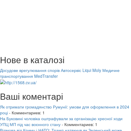
Нове в каталозі
Досудове врегулювання спорів
Автосервіс Liqui Moly
Медичне
транспортування MedTransfer
Ваші коментарі
Як отримати громадянство Румунії: умови для оформлення в 2024
році
- Комментариев: 1
На Буковині чоловіка оштрафували за організацію хресної ходи
УПЦ МП під час воєнного стану
- Комментариев: 1
Відмова від Криму і НАТО: Трамп натякнув як Зеленський може