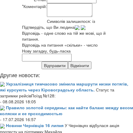
*
Коментарій:
Символів залишилося:
із
Підтвердіть, що Ви людина
Відповідь - одне слово на тій же мові, що й
питання.
Відповідь на питання «скільки» - число
Нову загадку, будь-ласка
Другие новости:
Укрзалізниця тимчасово змінила маршрути низки потягів,
які курсують через Кіровоградську область.
Статус та
затримки рейсівПоїзд №128:
- 08.08.2026 18:05
Правило золотой середины: как найти баланс между весом
коляски и ее проходимостью
- 17.07.2026 16:57
Новини Чернівців 16 липня
У Чернівцях відбулася акція
протесту на підтримку Михайла