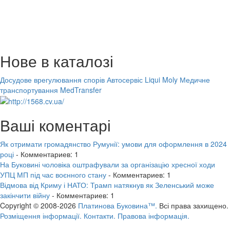
Нове в каталозі
Досудове врегулювання спорів
Автосервіс Liqui Moly
Медичне
транспортування MedTransfer
Ваші коментарі
Як отримати громадянство Румунії: умови для оформлення в 2024
році
- Комментариев: 1
На Буковині чоловіка оштрафували за організацію хресної ходи
УПЦ МП під час воєнного стану
- Комментариев: 1
Відмова від Криму і НАТО: Трамп натякнув як Зеленський може
закінчити війну
- Комментариев: 1
Copyright © 2008-2026
Платинова Буковина™.
Всі права захищено.
Розміщення інформації.
Контакти.
Правова інформація.