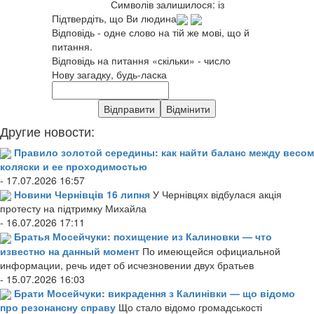
Символів залишилося:
із
Підтвердіть, що Ви людина
Відповідь - одне слово на тій же мові, що й
питання.
Відповідь на питання «скільки» - число
Нову загадку, будь-ласка
Другие новости:
Правило золотой середины: как найти баланс между весом
коляски и ее проходимостью
- 17.07.2026 16:57
Новини Чернівців 16 липня
У Чернівцях відбулася акція
протесту на підтримку Михайла
- 16.07.2026 17:11
Братья Мосейчуки: похищение из Калиновки — что
известно на данный момент
По имеющейся официальной
информации, речь идет об исчезновении двух братьев
- 15.07.2026 16:03
Брати Мосейчуки: викрадення з Калинівки — що відомо
про резонансну справу
Що стало відомо громадськості