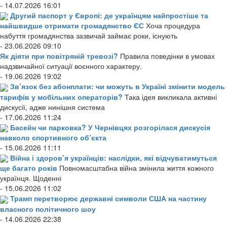
- 14.07.2026 16:01
Другий паспорт у Європі: де українцям найпростіше та
найшвидше отримати громадянство ЄС
Хоча процедура
набуття громадянства зазвичай займає роки, існують
- 23.06.2026 09:10
Як діяти при повітряній тревозі?
Правила поведінки в умовах
надзвичайної ситуації воєнного характеру.
- 19.06.2026 19:02
Зв’язок без абонплати: чи можуть в Україні змінити модель
тарифів у мобільних операторів?
Така ідея викликала активні
дискусії, адже нинішня система
- 17.06.2026 11:24
Басейн чи парковка? У Чернівцях розгорілася дискусія
навколо спортивного об’єкта
- 15.06.2026 11:11
Війна і здоров’я українців: наслідки, які відчуватимуться
ще багато років
Повномасштабна війна змінила життя кожного
українця. Щоденні
- 15.06.2026 11:02
Трамп перетворює державні символи США на частину
власного політичного шоу
- 14.06.2026 22:38