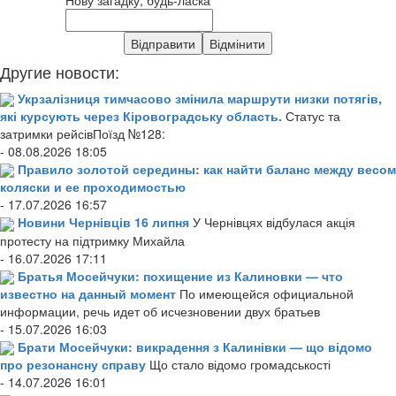
Другие новости:
Укрзалізниця тимчасово змінила маршрути низки потягів,
які курсують через Кіровоградську область.
Статус та
затримки рейсівПоїзд №128:
- 08.08.2026 18:05
Правило золотой середины: как найти баланс между весом
коляски и ее проходимостью
- 17.07.2026 16:57
Новини Чернівців 16 липня
У Чернівцях відбулася акція
протесту на підтримку Михайла
- 16.07.2026 17:11
Братья Мосейчуки: похищение из Калиновки — что
известно на данный момент
По имеющейся официальной
информации, речь идет об исчезновении двух братьев
- 15.07.2026 16:03
Брати Мосейчуки: викрадення з Калинівки — що відомо
про резонансну справу
Що стало відомо громадськості
- 14.07.2026 16:01