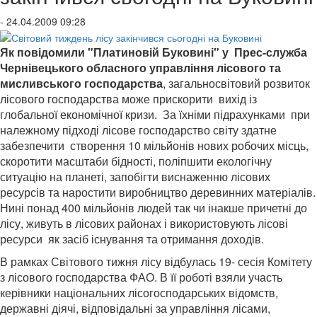
- 24.04.2009 09:28
Як повідомили "Платиновій Буковині" у
Прес-служба
Чернівецького обласного управління лісового та
мисливського господарства
, загальносвітовий розвиток
лісового господарства може прискорити вихід із
глобальної економічної кризи. За їхніми підрахунками при
належному підході лісове господарство світу здатне
забезпечити створення 10 мільйонів нових робочих місць,
скоротити масштаби бідності, поліпшити екологічну
ситуацію на планеті, запобігти виснаженню лісових
ресурсів та наростити виробництво деревинних матеріалів.
Нині понад 400 мільйонів людей так чи інакше причетні до
лісу, живуть в лісових районах і використовують лісові
ресурси як засіб існування та отримання доходів.
В рамках Світового тижня лісу відбулась 19- сесія Комітету
з лісового господарства ФАО. В її роботі взяли участь
керівники національних лісогосподарських відомств,
державні діячі, відповідальні за управління лісами,