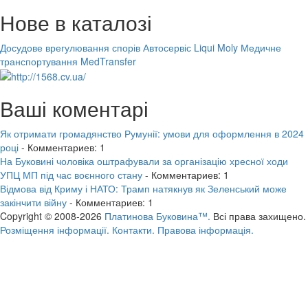
Нове в каталозі
Досудове врегулювання спорів
Автосервіс Liqui Moly
Медичне
транспортування MedTransfer
Ваші коментарі
Як отримати громадянство Румунії: умови для оформлення в 2024
році
- Комментариев: 1
На Буковині чоловіка оштрафували за організацію хресної ходи
УПЦ МП під час воєнного стану
- Комментариев: 1
Відмова від Криму і НАТО: Трамп натякнув як Зеленський може
закінчити війну
- Комментариев: 1
Copyright © 2008-2026
Платинова Буковина™.
Всі права захищено.
Розміщення інформації.
Контакти.
Правова інформація.