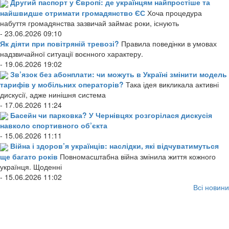
Другий паспорт у Європі: де українцям найпростіше та
найшвидше отримати громадянство ЄС
Хоча процедура
набуття громадянства зазвичай займає роки, існують
- 23.06.2026 09:10
Як діяти при повітряній тревозі?
Правила поведінки в умовах
надзвичайної ситуації воєнного характеру.
- 19.06.2026 19:02
Зв’язок без абонплати: чи можуть в Україні змінити модель
тарифів у мобільних операторів?
Така ідея викликала активні
дискусії, адже нинішня система
- 17.06.2026 11:24
Басейн чи парковка? У Чернівцях розгорілася дискусія
навколо спортивного об’єкта
- 15.06.2026 11:11
Війна і здоров’я українців: наслідки, які відчуватимуться
ще багато років
Повномасштабна війна змінила життя кожного
українця. Щоденні
- 15.06.2026 11:02
Всі новини