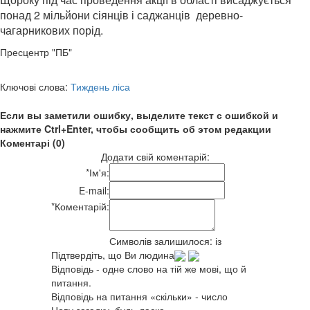
понад 2 мільйони сіянців і саджанців деревно-
чагарникових порід.
Пресцентр "ПБ"
Ключові слова:
Тиждень ліса
Если вы заметили ошибку, выделите текст с ошибкой и
нажмите Ctrl+Enter, чтобы сообщить об этом редакции
Коментарі (0)
Додати свій коментарій:
*
Ім'я:
E-mail:
*
Коментарій:
Символів залишилося:
із
Підтвердіть, що Ви людина
Відповідь - одне слово на тій же мові, що й
питання.
Відповідь на питання «скільки» - число
Нову загадку, будь-ласка