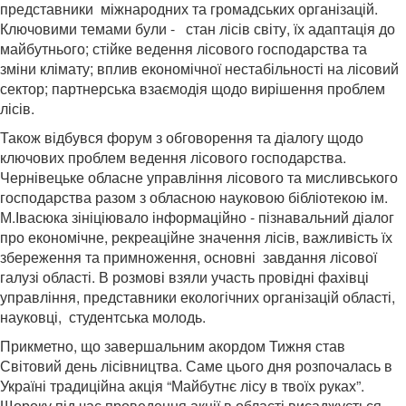
представники міжнародних та громадських організацій.
Ключовими темами були - стан лісів світу, їх адаптація до
майбутнього; стійке ведення лісового господарства та
зміни клімату; вплив економічної нестабільності на лісовий
сектор; партнерська взаємодія щодо вирішення проблем
лісів.
Також відбувся форум з обговорення та діалогу щодо
ключових проблем ведення лісового господарства.
Чернівецьке обласне управління лісового та мисливського
господарства разом з обласною науковою бібліотекою ім.
М.Івасюка зініціювало інформаційно - пізнавальний діалог
про економічне, рекреаційне значення лісів, важливість їх
збереження та примноження, основні завдання лісової
галузі області. В розмові взяли участь провідні фахівці
управління, представники екологічних організацій області,
науковці, студентська молодь.
Прикметно, що завершальним акордом Тижня став
Світовий день лісівництва. Саме цього дня розпочалась в
Україні традиційна акція “Майбутнє лісу в твоїх руках”.
Щороку під час проведення акції в області висаджується