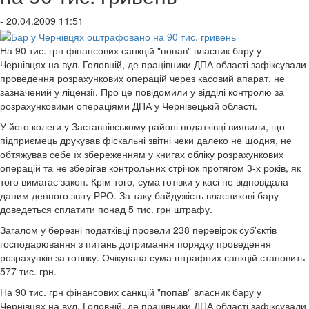
- 20.04.2009 11:51
На 90 тис. грн фінансових санкцій "попав" власник бару у
Чернівцях на вул. Головній, де працівники ДПА області зафіксували
проведення розрахункових операцій через касовий апарат, не
зазначений у ліцензії. Про це повідомили у відділі контролю за
розрахунковими операціями ДПА у Чернівецькій області.
У його колеги у Заставнівському районі податківці виявили, що
підприємець друкував фіскальні звітні чеки далеко не щодня, не
обтяжував себе їх збереженням у книгах обліку розрахункових
операцій та не зберігав контрольних стрічок протягом 3-х років, як
того вимагає закон. Крім того, сума готівки у касі не відповідала
даним денного звіту РРО. За таку байдужість власникові бару
доведеться сплатити понад 5 тис. грн штрафу.
Загалом у березні податківці провели 238 перевірок суб'єктів
господарювання з питань дотримання порядку проведення
розрахунків за готівку. Очікувана сума штрафних санкцій становить
577 тис. грн.
На 90 тис. грн фінансових санкцій "попав" власник бару у
Чернівцях на вул. Головній, де працівники ДПА області зафіксували