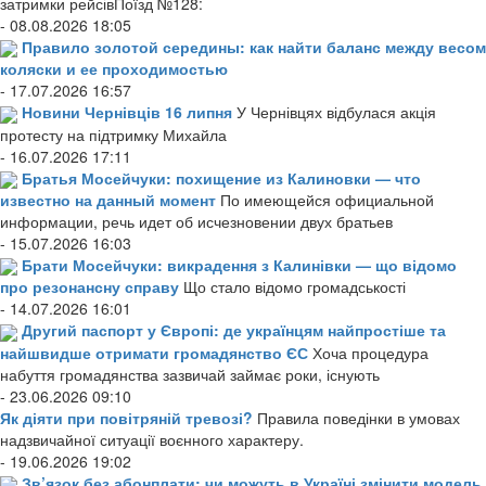
затримки рейсівПоїзд №128:
- 08.08.2026 18:05
Правило золотой середины: как найти баланс между весом
коляски и ее проходимостью
- 17.07.2026 16:57
Новини Чернівців 16 липня
У Чернівцях відбулася акція
протесту на підтримку Михайла
- 16.07.2026 17:11
Братья Мосейчуки: похищение из Калиновки — что
известно на данный момент
По имеющейся официальной
информации, речь идет об исчезновении двух братьев
- 15.07.2026 16:03
Брати Мосейчуки: викрадення з Калинівки — що відомо
про резонансну справу
Що стало відомо громадськості
- 14.07.2026 16:01
Другий паспорт у Європі: де українцям найпростіше та
найшвидше отримати громадянство ЄС
Хоча процедура
набуття громадянства зазвичай займає роки, існують
- 23.06.2026 09:10
Як діяти при повітряній тревозі?
Правила поведінки в умовах
надзвичайної ситуації воєнного характеру.
- 19.06.2026 19:02
Зв’язок без абонплати: чи можуть в Україні змінити модель