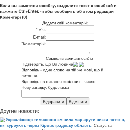
Если вы заметили ошибку, выделите текст с ошибкой и
нажмите Ctrl+Enter, чтобы сообщить об этом редакции
Коментарі (0)
Додати свій коментарій:
*
Ім'я:
E-mail:
*
Коментарій:
Символів залишилося:
із
Підтвердіть, що Ви людина
Відповідь - одне слово на тій же мові, що й
питання.
Відповідь на питання «скільки» - число
Нову загадку, будь-ласка
Другие новости:
Укрзалізниця тимчасово змінила маршрути низки потягів,
які курсують через Кіровоградську область.
Статус та