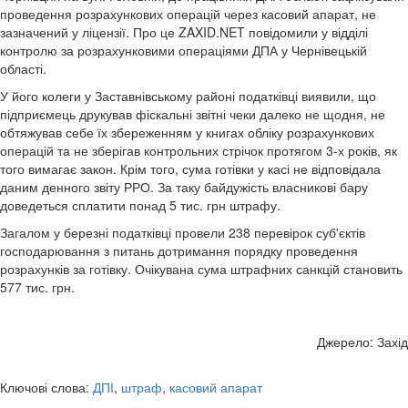
проведення розрахункових операцій через касовий апарат, не
зазначений у ліцензії. Про це ZAXID.NET повідомили у відділі
контролю за розрахунковими операціями ДПА у Чернівецькій
області.
У його колеги у Заставнівському районі податківці виявили, що
підприємець друкував фіскальні звітні чеки далеко не щодня, не
обтяжував себе їх збереженням у книгах обліку розрахункових
операцій та не зберігав контрольних стрічок протягом 3-х років, як
того вимагає закон. Крім того, сума готівки у касі не відповідала
даним денного звіту РРО. За таку байдужість власникові бару
доведеться сплатити понад 5 тис. грн штрафу.
Загалом у березні податківці провели 238 перевірок суб'єктів
господарювання з питань дотримання порядку проведення
розрахунків за готівку. Очікувана сума штрафних санкцій становить
577 тис. грн.
Джерело: Захід
Ключові слова:
ДПІ
,
штраф
,
касовий апарат