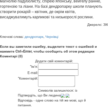
магнолію падуболисту, спірею японську, вейгелу ранню,
гортензію та ліани. На базі дендропарку школи планують
створити рокарій – квітник, де окрім квітів,
висаджуватимуть карликові та низькорослі рослини.
Джерело: ЗІК
Ключові слова:
дендропарк
,
Чернівці
Если вы заметили ошибку, выделите текст с ошибкой и
нажмите Ctrl+Enter, чтобы сообщить об этом редакции
Коментарі (0)
Додати свій коментарій:
*
Ім'я:
E-mail:
*
Коментарій:
Символів залишилося:
із
Підтвердіть, що Ви людина
Відповідь - одне слово на тій же мові, що й
питання.