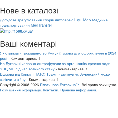
Нове в каталозі
Досудове врегулювання спорів
Автосервіс Liqui Moly
Медичне
транспортування MedTransfer
Ваші коментарі
Як отримати громадянство Румунії: умови для оформлення в 2024
році
- Комментариев: 1
На Буковині чоловіка оштрафували за організацію хресної ходи
УПЦ МП під час воєнного стану
- Комментариев: 1
Відмова від Криму і НАТО: Трамп натякнув як Зеленський може
закінчити війну
- Комментариев: 1
Copyright © 2008-2026
Платинова Буковина™.
Всі права захищено.
Розміщення інформації.
Контакти.
Правова інформація.