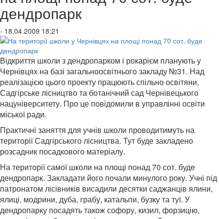
дендропарк
- 18.04.2009 18:21
Відкриття школи з дендропарком і рокарієм планують у
Чернівцях на базі загальноосвітнього закладу №31. Над
реалізацією цього проекту працюють спільно освітяни,
Садгірське лісництво та ботанічний сад Чернівецького
нацуніверситету. Про це повідомили в управлінні освіти
міської ради.
Практичні заняття для учнів школи проводитимуть на
території Садгірського лісництва. Тут буде закладено
розсадник посадкового матеріалу.
На території самої школи на площі понад 70 сот. буде
дендропарк. Закладати його почали минулого року. Учні під
патронатом лісівників висадили десятки саджанців ялини,
ялиці, модрини, дуба, грабу, катальпи, бузку та туї. У
дендропарку посадять також софору, кизил, форзицію,