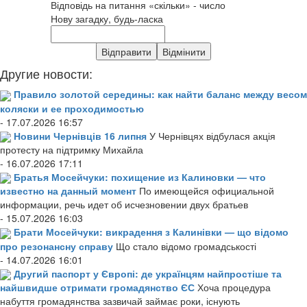
Відповідь на питання «скільки» - число
Нову загадку, будь-ласка
Другие новости:
Правило золотой середины: как найти баланс между весом
коляски и ее проходимостью
- 17.07.2026 16:57
Новини Чернівців 16 липня
У Чернівцях відбулася акція
протесту на підтримку Михайла
- 16.07.2026 17:11
Братья Мосейчуки: похищение из Калиновки — что
известно на данный момент
По имеющейся официальной
информации, речь идет об исчезновении двух братьев
- 15.07.2026 16:03
Брати Мосейчуки: викрадення з Калинівки — що відомо
про резонансну справу
Що стало відомо громадськості
- 14.07.2026 16:01
Другий паспорт у Європі: де українцям найпростіше та
найшвидше отримати громадянство ЄС
Хоча процедура
набуття громадянства зазвичай займає роки, існують