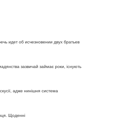
ь идет об исчезновении двух братьев
адянства зазвичай займає роки, існують
искусії, адже нинішня система
нця. Щоденні