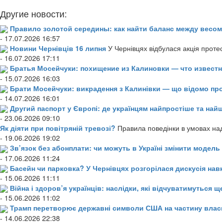
Другие новости:
Правило золотой середины: как найти баланс между весом
- 17.07.2026 16:57
Новини Чернівців 16 липня
У Чернівцях відбулася акція проте
- 16.07.2026 17:11
Братья Мосейчуки: похищение из Калиновки — что извест
- 15.07.2026 16:03
Брати Мосейчуки: викрадення з Калинівки — що відомо пр
- 14.07.2026 16:01
Другий паспорт у Європі: де українцям найпростіше та н
- 23.06.2026 09:10
Як діяти при повітряній тревозі?
Правила поведінки в умовах над
- 19.06.2026 19:02
Зв’язок без абонплати: чи можуть в Україні змінити модел
- 17.06.2026 11:24
Басейн чи парковка? У Чернівцях розгорілася дискусія нав
- 15.06.2026 11:11
Війна і здоров’я українців: наслідки, які відчуватимуться щ
- 15.06.2026 11:02
Трамп перетворює державні символи США на частину влас
- 14.06.2026 22:38