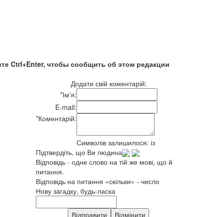
те Ctrl+Enter, чтобы сообщить об этом редакции
Додати свій коментарій:
*
Ім'я:
E-mail:
*
Коментарій:
Символів залишилося:
із
Підтвердіть, що Ви людина
Відповідь - одне слово на тій же мові, що й
питання.
Відповідь на питання «скільки» - число
Нову загадку, будь-ласка