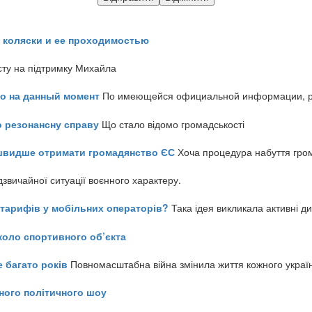
 коляски и ее проходимостью
сту на підтримку Михайла
но на данный момент
По имеющейся официальной информации, реч
о резонансну справу
Що стало відомо громадськості
айшвидше отримати громадянство ЄС
Хоча процедура набуття гром
звичайної ситуації воєнного характеру.
ь тарифів у мобільних операторів?
Така ідея викликала активні д
коло спортивного об’єкта
е багато років
Повномасштабна війна змінила життя кожного украї
ного політичного шоу