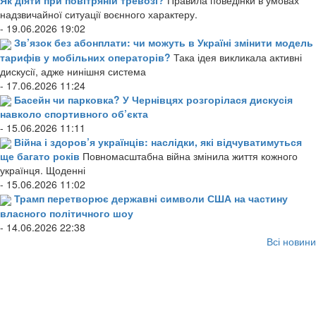
Як діяти при повітряній тревозі?
Правила поведінки в умовах
надзвичайної ситуації воєнного характеру.
- 19.06.2026 19:02
Зв’язок без абонплати: чи можуть в Україні змінити модель
тарифів у мобільних операторів?
Така ідея викликала активні
дискусії, адже нинішня система
- 17.06.2026 11:24
Басейн чи парковка? У Чернівцях розгорілася дискусія
навколо спортивного об’єкта
- 15.06.2026 11:11
Війна і здоров’я українців: наслідки, які відчуватимуться
ще багато років
Повномасштабна війна змінила життя кожного
українця. Щоденні
- 15.06.2026 11:02
Трамп перетворює державні символи США на частину
власного політичного шоу
- 14.06.2026 22:38
Всі новини