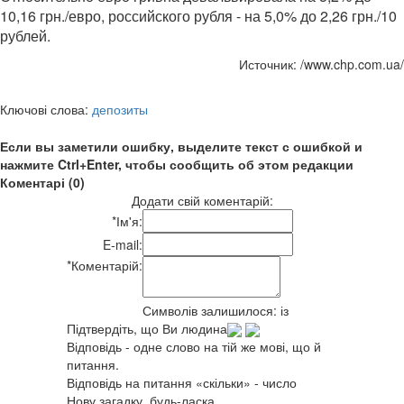
10,16 грн./евро, российского рубля - на 5,0% до 2,26 грн./10
рублей.
Источник: /www.chp.com.ua/
Ключові слова:
депозиты
Если вы заметили ошибку, выделите текст с ошибкой и
нажмите Ctrl+Enter, чтобы сообщить об этом редакции
Коментарі (0)
Додати свій коментарій:
*
Ім'я:
E-mail:
*
Коментарій:
Символів залишилося:
із
Підтвердіть, що Ви людина
Відповідь - одне слово на тій же мові, що й
питання.
Відповідь на питання «скільки» - число
Нову загадку, будь-ласка