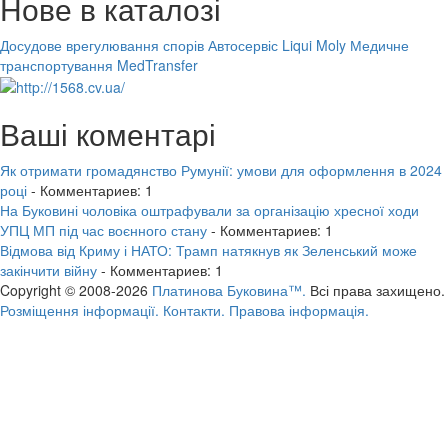
Нове в каталозі
Досудове врегулювання спорів
Автосервіс Liqui Moly
Медичне
транспортування MedTransfer
Ваші коментарі
Як отримати громадянство Румунії: умови для оформлення в 2024
році
- Комментариев: 1
На Буковині чоловіка оштрафували за організацію хресної ходи
УПЦ МП під час воєнного стану
- Комментариев: 1
Відмова від Криму і НАТО: Трамп натякнув як Зеленський може
закінчити війну
- Комментариев: 1
Copyright © 2008-2026
Платинова Буковина™.
Всі права захищено.
Розміщення інформації.
Контакти.
Правова інформація.