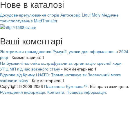
Нове в каталозі
Досудове врегулювання спорів
Автосервіс Liqui Moly
Медичне
транспортування MedTransfer
Ваші коментарі
Як отримати громадянство Румунії: умови для оформлення в 2024
році
- Комментариев: 1
На Буковині чоловіка оштрафували за організацію хресної ходи
УПЦ МП під час воєнного стану
- Комментариев: 1
Відмова від Криму і НАТО: Трамп натякнув як Зеленський може
закінчити війну
- Комментариев: 1
Copyright © 2008-2026
Платинова Буковина™.
Всі права захищено.
Розміщення інформації.
Контакти.
Правова інформація.