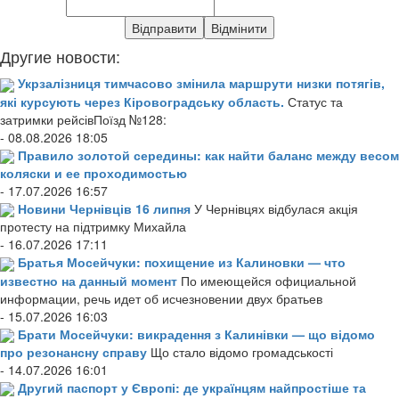
Другие новости:
Укрзалізниця тимчасово змінила маршрути низки потягів,
які курсують через Кіровоградську область.
Статус та
затримки рейсівПоїзд №128:
- 08.08.2026 18:05
Правило золотой середины: как найти баланс между весом
коляски и ее проходимостью
- 17.07.2026 16:57
Новини Чернівців 16 липня
У Чернівцях відбулася акція
протесту на підтримку Михайла
- 16.07.2026 17:11
Братья Мосейчуки: похищение из Калиновки — что
известно на данный момент
По имеющейся официальной
информации, речь идет об исчезновении двух братьев
- 15.07.2026 16:03
Брати Мосейчуки: викрадення з Калинівки — що відомо
про резонансну справу
Що стало відомо громадськості
- 14.07.2026 16:01
Другий паспорт у Європі: де українцям найпростіше та