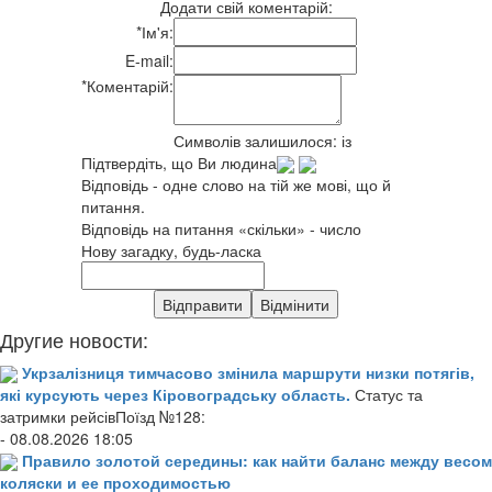
Додати свій коментарій:
*
Ім'я:
E-mail:
*
Коментарій:
Символів залишилося:
із
Підтвердіть, що Ви людина
Відповідь - одне слово на тій же мові, що й
питання.
Відповідь на питання «скільки» - число
Нову загадку, будь-ласка
Другие новости:
Укрзалізниця тимчасово змінила маршрути низки потягів,
які курсують через Кіровоградську область.
Статус та
затримки рейсівПоїзд №128:
- 08.08.2026 18:05
Правило золотой середины: как найти баланс между весом
коляски и ее проходимостью