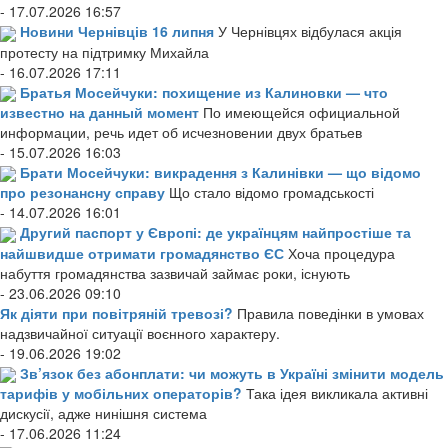
- 17.07.2026 16:57
Новини Чернівців 16 липня
У Чернівцях відбулася акція
протесту на підтримку Михайла
- 16.07.2026 17:11
Братья Мосейчуки: похищение из Калиновки — что
известно на данный момент
По имеющейся официальной
информации, речь идет об исчезновении двух братьев
- 15.07.2026 16:03
Брати Мосейчуки: викрадення з Калинівки — що відомо
про резонансну справу
Що стало відомо громадськості
- 14.07.2026 16:01
Другий паспорт у Європі: де українцям найпростіше та
найшвидше отримати громадянство ЄС
Хоча процедура
набуття громадянства зазвичай займає роки, існують
- 23.06.2026 09:10
Як діяти при повітряній тревозі?
Правила поведінки в умовах
надзвичайної ситуації воєнного характеру.
- 19.06.2026 19:02
Зв’язок без абонплати: чи можуть в Україні змінити модель
тарифів у мобільних операторів?
Така ідея викликала активні
дискусії, адже нинішня система
- 17.06.2026 11:24