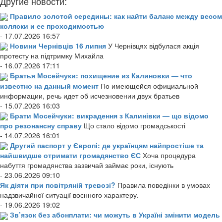
Другие новости:
Правило золотой середины: как найти баланс между весом
коляски и ее проходимостью
- 17.07.2026 16:57
Новини Чернівців 16 липня
У Чернівцях відбулася акція
протесту на підтримку Михайла
- 16.07.2026 17:11
Братья Мосейчуки: похищение из Калиновки — что
известно на данный момент
По имеющейся официальной
информации, речь идет об исчезновении двух братьев
- 15.07.2026 16:03
Брати Мосейчуки: викрадення з Калинівки — що відомо
про резонансну справу
Що стало відомо громадськості
- 14.07.2026 16:01
Другий паспорт у Європі: де українцям найпростіше та
найшвидше отримати громадянство ЄС
Хоча процедура
набуття громадянства зазвичай займає роки, існують
- 23.06.2026 09:10
Як діяти при повітряній тревозі?
Правила поведінки в умовах
надзвичайної ситуації воєнного характеру.
- 19.06.2026 19:02
Зв’язок без абонплати: чи можуть в Україні змінити модель