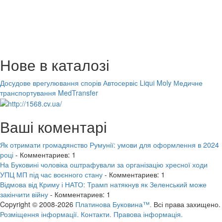
Нове в каталозі
Досудове врегулювання спорів
Автосервіс Liqui Moly
Медичне
транспортування MedTransfer
Ваші коментарі
Як отримати громадянство Румунії: умови для оформлення в 2024
році
- Комментариев: 1
На Буковині чоловіка оштрафували за організацію хресної ходи
УПЦ МП під час воєнного стану
- Комментариев: 1
Відмова від Криму і НАТО: Трамп натякнув як Зеленський може
закінчити війну
- Комментариев: 1
Copyright © 2008-2026
Платинова Буковина™.
Всі права захищено.
Розміщення інформації.
Контакти.
Правова інформація.