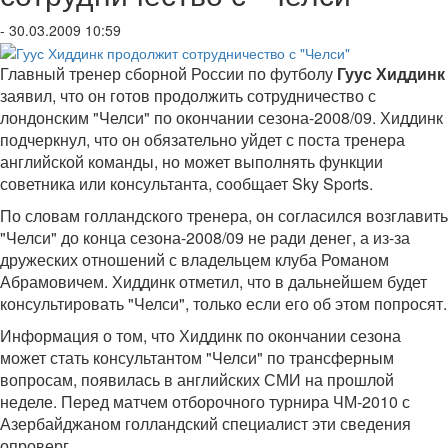
- 30.03.2009 10:59
Главный тренер сборной России по футболу
Гуус Хиддинк
заявил, что он готов продолжить сотрудничество с
лондонским "Челси" по окончании сезона-2008/09. Хиддинк
подчеркнул, что он обязательно уйдет с поста тренера
английской команды, но может выполнять функции
советника или консультанта, сообщает Sky Sports.
По словам голландского тренера, он согласился возглавить
"Челси" до конца сезона-2008/09 не ради денег, а из-за
дружеских отношений с владельцем клуба Романом
Абрамовичем. Хиддинк отметил, что в дальнейшем будет
консультировать "Челси", только если его об этом попросят.
Информация о том, что Хиддинк по окончании сезона
может стать консультантом "Челси" по трансферным
вопросам, появилась в английских СМИ на прошлой
неделе. Перед матчем отборочного турнира ЧМ-2010 с
Азербайджаном голландский специалист эти сведения
опроверг.