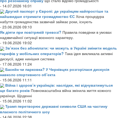
про резонансну справу
Що стало відомо громадськості
- 14.07.2026 16:01
Другий паспорт у Європі: де українцям найпростіше та
найшвидше отримати громадянство ЄС
Хоча процедура
набуття громадянства зазвичай займає роки, існують
- 23.06.2026 09:10
Як діяти при повітряній тревозі?
Правила поведінки в умовах
надзвичайної ситуації воєнного характеру.
- 19.06.2026 19:02
Зв’язок без абонплати: чи можуть в Україні змінити модель
тарифів у мобільних операторів?
Така ідея викликала активні
дискусії, адже нинішня система
- 17.06.2026 11:24
Басейн чи парковка? У Чернівцях розгорілася дискусія
навколо спортивного об’єкта
- 15.06.2026 11:11
Війна і здоров’я українців: наслідки, які відчуватимуться
ще багато років
Повномасштабна війна змінила життя кожного
українця. Щоденні
- 15.06.2026 11:02
Трамп перетворює державні символи США на частину
власного політичного шоу
- 14.06.2026 22:38