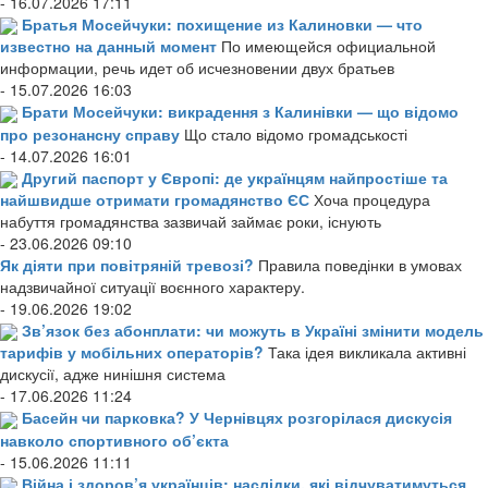
- 16.07.2026 17:11
Братья Мосейчуки: похищение из Калиновки — что
известно на данный момент
По имеющейся официальной
информации, речь идет об исчезновении двух братьев
- 15.07.2026 16:03
Брати Мосейчуки: викрадення з Калинівки — що відомо
про резонансну справу
Що стало відомо громадськості
- 14.07.2026 16:01
Другий паспорт у Європі: де українцям найпростіше та
найшвидше отримати громадянство ЄС
Хоча процедура
набуття громадянства зазвичай займає роки, існують
- 23.06.2026 09:10
Як діяти при повітряній тревозі?
Правила поведінки в умовах
надзвичайної ситуації воєнного характеру.
- 19.06.2026 19:02
Зв’язок без абонплати: чи можуть в Україні змінити модель
тарифів у мобільних операторів?
Така ідея викликала активні
дискусії, адже нинішня система
- 17.06.2026 11:24
Басейн чи парковка? У Чернівцях розгорілася дискусія
навколо спортивного об’єкта
- 15.06.2026 11:11
Війна і здоров’я українців: наслідки, які відчуватимуться