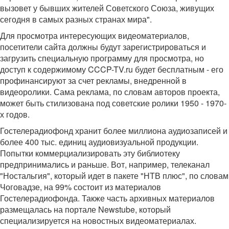
вызовет у бывших жителей Советского Союза, живущих
сегодня в самых разных странах мира".
Для просмотра интересующих видеоматериалов,
посетители сайта должны будут зарегистрироваться и
загрузить специальную программу для просмотра, но
доступ к содержимому CCCP-TV.ru будет бесплатным - его
профинансируют за счет рекламы, внедренной в
видеоролики. Сама реклама, по словам авторов проекта,
может быть стилизована под советские ролики 1950 - 1970-
х годов.
Гостелерадиофонд хранит более миллиона аудиозаписей и
более 400 тыс. единиц аудиовизуальной продукции.
Попытки коммерциализировать эту библиотеку
предпринимались и раньше. Вот, например, телеканал
"Ностальгия", который идет в пакете "НТВ плюс", по словам
Чоговадзе, на 99% состоит из материалов
Гостелерадиофонда. Также часть архивных материалов
размещалась на портале Newstube, который
специализируется на новостных видеоматериалах.