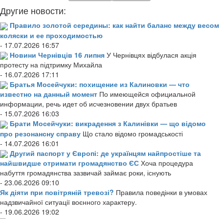
Другие новости:
Правило золотой середины: как найти баланс между весом
коляски и ее проходимостью
- 17.07.2026 16:57
Новини Чернівців 16 липня
У Чернівцях відбулася акція
протесту на підтримку Михайла
- 16.07.2026 17:11
Братья Мосейчуки: похищение из Калиновки — что
известно на данный момент
По имеющейся официальной
информации, речь идет об исчезновении двух братьев
- 15.07.2026 16:03
Брати Мосейчуки: викрадення з Калинівки — що відомо
про резонансну справу
Що стало відомо громадськості
- 14.07.2026 16:01
Другий паспорт у Європі: де українцям найпростіше та
найшвидше отримати громадянство ЄС
Хоча процедура
набуття громадянства зазвичай займає роки, існують
- 23.06.2026 09:10
Як діяти при повітряній тревозі?
Правила поведінки в умовах
надзвичайної ситуації воєнного характеру.
- 19.06.2026 19:02