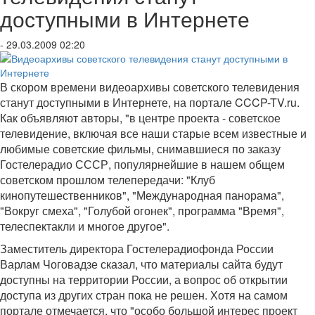
доступными в Интернете
- 29.03.2009 02:20
В скором времени видеоархивы советского телевидения
станут доступными в Интернете, на портале CCCP-TV.ru.
Как объявляют авторы, "в центре проекта - советское
телевидение, включая все наши старые всем известные и
любимые советские фильмы, снимавшиеся по заказу
Гостелерадио СССР, популярнейшие в нашем общем
советском прошлом телепередачи: "Клуб
кинопутешественников", "Международная панорама",
"Вокруг смеха", "Голубой огонек", программа "Время",
телеспектакли и многое другое".
Заместитель директора Гостелерадиофонда России
Варлам Чоговадзе сказал, что материалы сайта будут
доступны на территории России, а вопрос об открытии
доступа из других стран пока не решен. Хотя на самом
портале отмечается, что "особо большой интерес проект