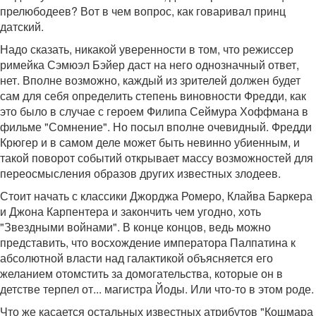
прелюбодеев? Вот в чем вопрос, как говаривал принц
датский.
Надо сказать, никакой уверенности в том, что режиссер
римейка Сэмюэл Бэйер даст на него однозначный ответ,
нет. Вполне возможно, каждый из зрителей должен будет
сам для себя определить степень виновности Фредди, как
это было в случае с героем Филипа Сеймура Хоффмана в
фильме "Сомнение". Но посыл вполне очевидный. Фредди
Крюгер и в самом деле может быть невинно убиенным, и
такой поворот событий открывает массу возможностей для
переосмысления образов других известных злодеев.
Стоит начать с классики Джорджа Ромеро, Клайва Баркера
и Джона Карпентера и закончить чем угодно, хоть
"Звездными войнами". В конце концов, ведь можно
представить, что восхождение императора Палпатина к
абсолютной власти над галактикой объясняется его
желанием отомстить за домогательства, которые он в
детстве терпел от... магистра Йоды. Или что-то в этом роде.
Что же касается остальных известных атрибутов "Кошмара