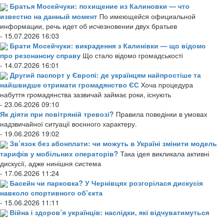
Братья Мосейчуки: похищение из Калиновки — что
известно на данный момент
По имеющейся официальной
информации, речь идет об исчезновении двух братьев
- 15.07.2026 16:03
Брати Мосейчуки: викрадення з Калинівки — що відомо
про резонансну справу
Що стало відомо громадськості
- 14.07.2026 16:01
Другий паспорт у Європі: де українцям найпростіше та
найшвидше отримати громадянство ЄС
Хоча процедура
набуття громадянства зазвичай займає роки, існують
- 23.06.2026 09:10
Як діяти при повітряній тревозі?
Правила поведінки в умовах
надзвичайної ситуації воєнного характеру.
- 19.06.2026 19:02
Зв’язок без абонплати: чи можуть в Україні змінити модель
тарифів у мобільних операторів?
Така ідея викликала активні
дискусії, адже нинішня система
- 17.06.2026 11:24
Басейн чи парковка? У Чернівцях розгорілася дискусія
навколо спортивного об’єкта
- 15.06.2026 11:11
Війна і здоров’я українців: наслідки, які відчуватимуться