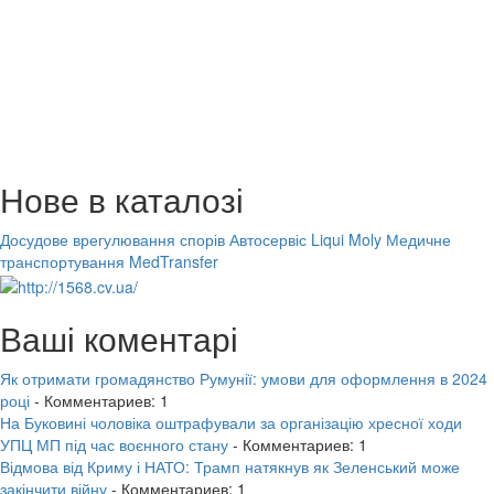
Нове в каталозі
Досудове врегулювання спорів
Автосервіс Liqui Moly
Медичне
транспортування MedTransfer
Ваші коментарі
Як отримати громадянство Румунії: умови для оформлення в 2024
році
- Комментариев: 1
На Буковині чоловіка оштрафували за організацію хресної ходи
УПЦ МП під час воєнного стану
- Комментариев: 1
Відмова від Криму і НАТО: Трамп натякнув як Зеленський може
закінчити війну
- Комментариев: 1