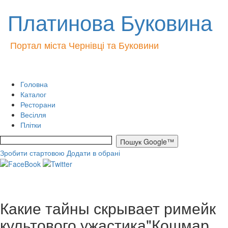
Платинова Буковина
Портал міста Чернівці та Буковини
Головна
Каталог
Ресторани
Весілля
Плітки
Зробити стартовою
Додати в обрані
Какие тайны скрывает римейк
культового ужастика"Кошмар