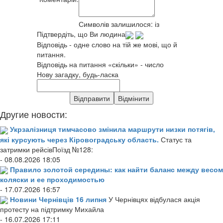
Символів залишилося:
із
Підтвердіть, що Ви людина
Відповідь - одне слово на тій же мові, що й
питання.
Відповідь на питання «скільки» - число
Нову загадку, будь-ласка
Другие новости:
Укрзалізниця тимчасово змінила маршрути низки потягів,
які курсують через Кіровоградську область.
Статус та
затримки рейсівПоїзд №128:
- 08.08.2026 18:05
Правило золотой середины: как найти баланс между весом
коляски и ее проходимостью
- 17.07.2026 16:57
Новини Чернівців 16 липня
У Чернівцях відбулася акція
протесту на підтримку Михайла
- 16.07.2026 17:11