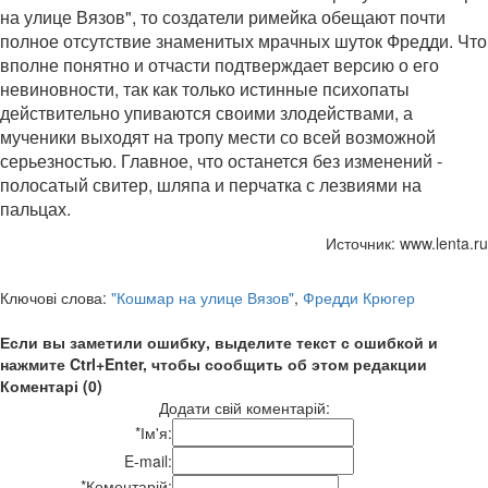
на улице Вязов", то создатели римейка обещают почти
полное отсутствие знаменитых мрачных шуток Фредди. Что
вполне понятно и отчасти подтверждает версию о его
невиновности, так как только истинные психопаты
действительно упиваются своими злодействами, а
мученики выходят на тропу мести со всей возможной
серьезностью. Главное, что останется без изменений -
полосатый свитер, шляпа и перчатка с лезвиями на
пальцах.
Источник: www.lenta.ru
Ключові слова:
"Кошмар на улице Вязов"
,
Фредди Крюгер
Если вы заметили ошибку, выделите текст с ошибкой и
нажмите Ctrl+Enter, чтобы сообщить об этом редакции
Коментарі (0)
Додати свій коментарій:
*
Ім'я:
E-mail:
*
Коментарій: