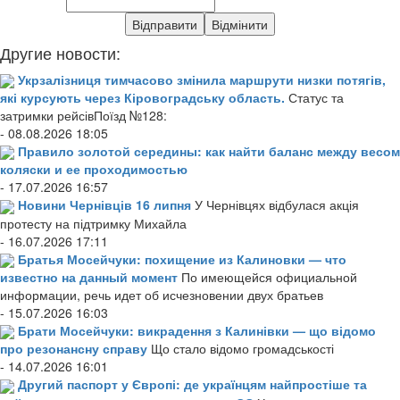
Другие новости:
Укрзалізниця тимчасово змінила маршрути низки потягів,
які курсують через Кіровоградську область.
Статус та
затримки рейсівПоїзд №128:
- 08.08.2026 18:05
Правило золотой середины: как найти баланс между весом
коляски и ее проходимостью
- 17.07.2026 16:57
Новини Чернівців 16 липня
У Чернівцях відбулася акція
протесту на підтримку Михайла
- 16.07.2026 17:11
Братья Мосейчуки: похищение из Калиновки — что
известно на данный момент
По имеющейся официальной
информации, речь идет об исчезновении двух братьев
- 15.07.2026 16:03
Брати Мосейчуки: викрадення з Калинівки — що відомо
про резонансну справу
Що стало відомо громадськості
- 14.07.2026 16:01
Другий паспорт у Європі: де українцям найпростіше та