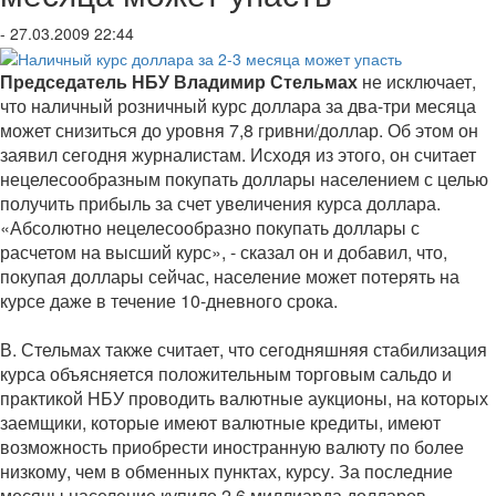
- 27.03.2009 22:44
Председатель НБУ Владимир Стельмах
не исключает,
что наличный розничный курс доллара за два-три месяца
может снизиться до уровня 7,8 гривни/доллар. Об этом он
заявил сегодня журналистам. Исходя из этого, он считает
нецелесообразным покупать доллары населением с целью
получить прибыль за счет увеличения курса доллара.
«Абсолютно нецелесообразно покупать доллары с
расчетом на высший курс», - сказал он и добавил, что,
покупая доллары сейчас, население может потерять на
курсе даже в течение 10-дневного срока.
В. Стельмах также считает, что сегодняшняя стабилизация
курса объясняется положительным торговым сальдо и
практикой НБУ проводить валютные аукционы, на которых
заемщики, которые имеют валютные кредиты, имеют
возможность приобрести иностранную валюту по более
низкому, чем в обменных пунктах, курсу. За последние
месяцы население купило 2,6 миллиарда долларов