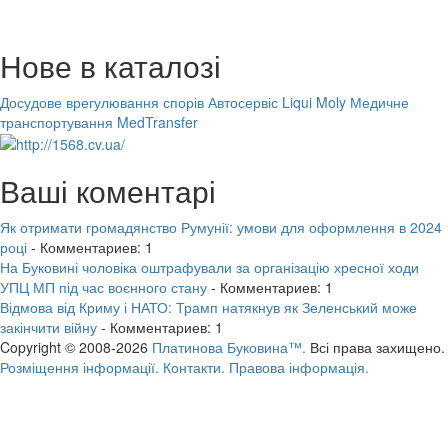
Нове в каталозі
Досудове врегулювання спорів
Автосервіс Liqui Moly
Медичне
транспортування MedTransfer
Ваші коментарі
Як отримати громадянство Румунії: умови для оформлення в 2024
році
- Комментариев: 1
На Буковині чоловіка оштрафували за організацію хресної ходи
УПЦ МП під час воєнного стану
- Комментариев: 1
Відмова від Криму і НАТО: Трамп натякнув як Зеленський може
закінчити війну
- Комментариев: 1
Copyright © 2008-2026
Платинова Буковина™.
Всі права захищено.
Розміщення інформації.
Контакти.
Правова інформація.