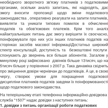
необхідного зворотного зв'язку платників з податковими
органами, оскільки аналіз запитань, які надходять, дає
змогу вносити пропозиції щодо зміни податкового
законодавства , оперативно реагувати на запити платників,
виявляти та уникати типових помилок в обчисленні
податків та обов'язкових платежів. Крім того аналіз
найактуальніших питань дає змогу вирішити їх своєчасно,
поінформувати про них усіх інших платників податків на
сторінках засобів масової інформаціїДостатньо широкий
спектр консультацій, доступність та безкоштовні послуги
спонукають до звернень все більше абонентів. Загалом у
минулому році зафіксовано дзвінків більше 13тисяч, що на
5тисяч більше у порівнянні з 2007 р. Така динаміка свідчить
про зміцнення довіри чернівчан до податківців. А це, в свою
чергу, створює умови для покращення податкової
дисципліни платників податків завдяки їх поінформованості
щодо податкового законодавства.
На теперішньому етапі телефонна інформаційно-довідкова
служба "1507" надає довідки з наступних питань:
1. довідки з питань організації роботи податкових