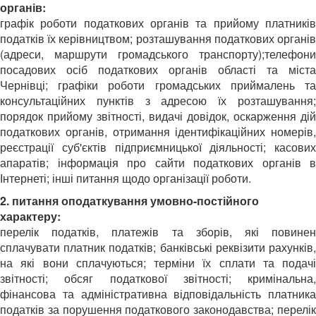
органів:
графік роботи податкових органів та прийому платників
податків їх керівництвом; розташування податкових органів
(адреси, маршрути громадського транспорту);телефони
посадових осіб податкових органів області та міста
Чернівці; графіки роботи громадських приймалень та
консультаційних пунктів з адресою їх розташування;
порядок прийому звітності, видачі довідок, оскарження дій
податкових органів, отримання ідентифікаційних номерів,
реєстрації суб'єктів підприємницької діяльності; касових
апаратів; інформація про сайти податкових органів в
Інтернеті; інші питання щодо організації роботи.
2. питання оподаткування умовно-постійного
характеру:
перелік податків, платежів та зборів, які повинен
сплачувати платник податків; банківські реквізити рахунків,
на які вони сплачуються; терміни їх сплати та подачі
звітності; обсяг податкової звітності; кримінальна,
фінансова та адміністративна відповідальність платника
податків за порушення податкового законодавства; перелік