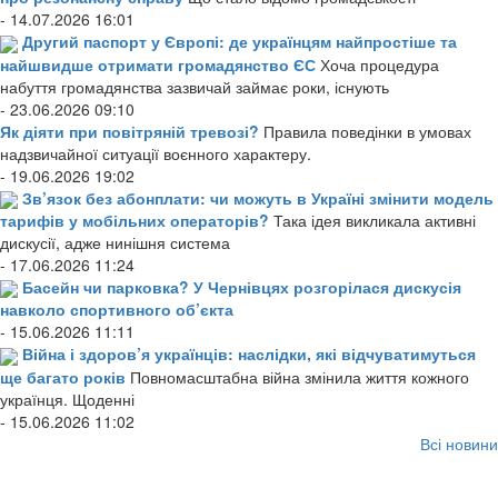
- 14.07.2026 16:01
Другий паспорт у Європі: де українцям найпростіше та
найшвидше отримати громадянство ЄС
Хоча процедура
набуття громадянства зазвичай займає роки, існують
- 23.06.2026 09:10
Як діяти при повітряній тревозі?
Правила поведінки в умовах
надзвичайної ситуації воєнного характеру.
- 19.06.2026 19:02
Зв’язок без абонплати: чи можуть в Україні змінити модель
тарифів у мобільних операторів?
Така ідея викликала активні
дискусії, адже нинішня система
- 17.06.2026 11:24
Басейн чи парковка? У Чернівцях розгорілася дискусія
навколо спортивного об’єкта
- 15.06.2026 11:11
Війна і здоров’я українців: наслідки, які відчуватимуться
ще багато років
Повномасштабна війна змінила життя кожного
українця. Щоденні
- 15.06.2026 11:02
Всі новини