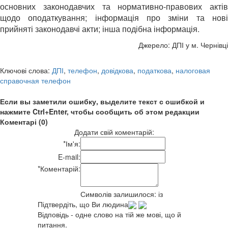
основних законодавчих та нормативно-правових актів
щодо оподаткування; інформація про зміни та нові
прийняті законодавчі акти; інша подібна інформація.
Джерело: ДПІ у м. Чернівці
Ключові слова:
ДПІ
,
телефон
,
довідкова
,
податкова
,
налоговая
справочная телефон
Если вы заметили ошибку, выделите текст с ошибкой и
нажмите Ctrl+Enter, чтобы сообщить об этом редакции
Коментарі (0)
Додати свій коментарій:
*
Ім'я:
E-mail:
*
Коментарій:
Символів залишилося:
із
Підтвердіть, що Ви людина
Відповідь - одне слово на тій же мові, що й
питання.