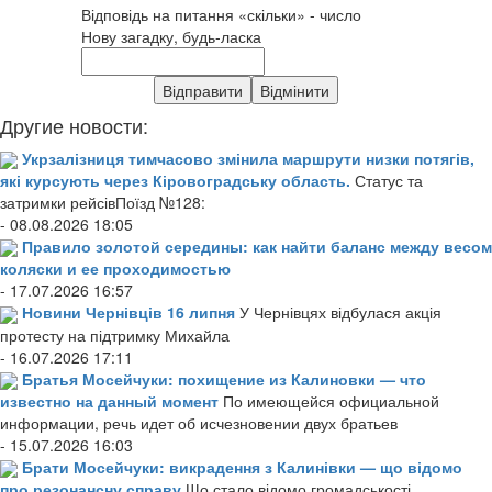
Відповідь на питання «скільки» - число
Нову загадку, будь-ласка
Другие новости:
Укрзалізниця тимчасово змінила маршрути низки потягів,
які курсують через Кіровоградську область.
Статус та
затримки рейсівПоїзд №128:
- 08.08.2026 18:05
Правило золотой середины: как найти баланс между весом
коляски и ее проходимостью
- 17.07.2026 16:57
Новини Чернівців 16 липня
У Чернівцях відбулася акція
протесту на підтримку Михайла
- 16.07.2026 17:11
Братья Мосейчуки: похищение из Калиновки — что
известно на данный момент
По имеющейся официальной
информации, речь идет об исчезновении двух братьев
- 15.07.2026 16:03
Брати Мосейчуки: викрадення з Калинівки — що відомо
про резонансну справу
Що стало відомо громадськості