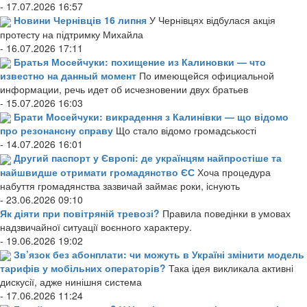
- 17.07.2026 16:57
Новини Чернівців 16 липня
У Чернівцях відбулася акція
протесту на підтримку Михайла
- 16.07.2026 17:11
Братья Мосейчуки: похищение из Калиновки — что
известно на данный момент
По имеющейся официальной
информации, речь идет об исчезновении двух братьев
- 15.07.2026 16:03
Брати Мосейчуки: викрадення з Калинівки — що відомо
про резонансну справу
Що стало відомо громадськості
- 14.07.2026 16:01
Другий паспорт у Європі: де українцям найпростіше та
найшвидше отримати громадянство ЄС
Хоча процедура
набуття громадянства зазвичай займає роки, існують
- 23.06.2026 09:10
Як діяти при повітряній тревозі?
Правила поведінки в умовах
надзвичайної ситуації воєнного характеру.
- 19.06.2026 19:02
Зв’язок без абонплати: чи можуть в Україні змінити модель
тарифів у мобільних операторів?
Така ідея викликала активні
дискусії, адже нинішня система
- 17.06.2026 11:24