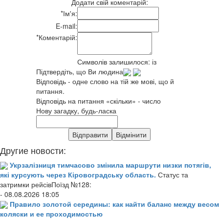
Додати свій коментарій:
*
Ім'я:
E-mail:
*
Коментарій:
Символів залишилося:
із
Підтвердіть, що Ви людина
Відповідь - одне слово на тій же мові, що й
питання.
Відповідь на питання «скільки» - число
Нову загадку, будь-ласка
Другие новости:
Укрзалізниця тимчасово змінила маршрути низки потягів,
які курсують через Кіровоградську область.
Статус та
затримки рейсівПоїзд №128:
- 08.08.2026 18:05
Правило золотой середины: как найти баланс между весом
коляски и ее проходимостью