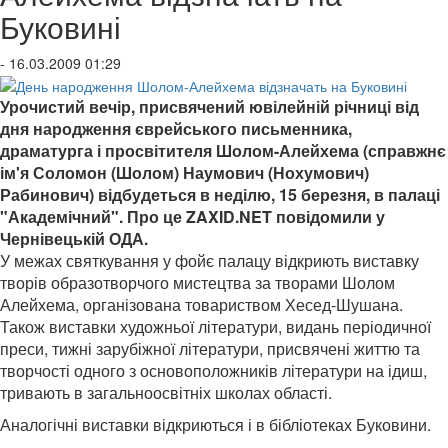
Буковині
- 16.03.2009 01:29
Урочистий вечір, присвячений ювілейній річниці від
дня народження єврейського письменника,
драматурга і просвітителя Шолом-Алейхема (справжнє
ім'я Соломон (Шолом) Наумович (Нохумович)
Рабинович) відбудеться в неділю, 15 березня, в палаці
"Академічний". Про це ZAXID.NET повідомили у
Чернівецькій ОДА.
У межах святкування у фойє палацу відкриють виставку
творів образотворчого мистецтва за творами Шолом
Алейхема, організована товариством Хесед-Шушана.
Також виставки художньої літератури, видань періодичної
преси, тижні зарубіжної літератури, присвячені життю та
творчості одного з основоположників літератури на ідиш,
тривають в загальноосвітніх школах області.
Аналогічні виставки відкриються і в бібліотеках Буковини.