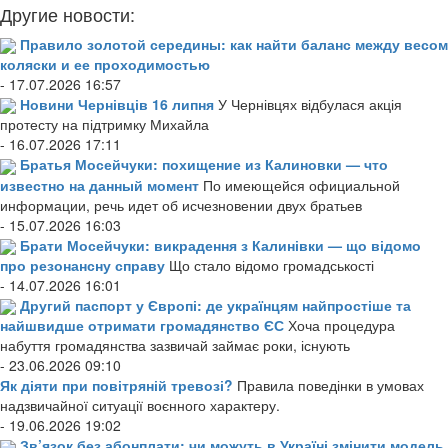
Другие новости:
Правило золотой середины: как найти баланс между весом
коляски и ее проходимостью
- 17.07.2026 16:57
Новини Чернівців 16 липня
У Чернівцях відбулася акція
протесту на підтримку Михайла
- 16.07.2026 17:11
Братья Мосейчуки: похищение из Калиновки — что
известно на данный момент
По имеющейся официальной
информации, речь идет об исчезновении двух братьев
- 15.07.2026 16:03
Брати Мосейчуки: викрадення з Калинівки — що відомо
про резонансну справу
Що стало відомо громадськості
- 14.07.2026 16:01
Другий паспорт у Європі: де українцям найпростіше та
найшвидше отримати громадянство ЄС
Хоча процедура
набуття громадянства зазвичай займає роки, існують
- 23.06.2026 09:10
Як діяти при повітряній тревозі?
Правила поведінки в умовах
надзвичайної ситуації воєнного характеру.
- 19.06.2026 19:02
Зв’язок без абонплати: чи можуть в Україні змінити модель