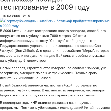
тестирование в 2009 году
- 10.03.2009 12:15
В 2009 Китай начнет тестирование нового аппарата, способного
погружаться на глубину около 7000 метров. Об этом
информационному агентству "Синьхуа" сообщил директор
Государственного управления по исследованию океанов Сан
Чжихуэй (Sun Zhihui). Для сравнения, российские "Миры", которые
осуществляли погружения на дно Байкала, способны опускаться
на глубину до 6 километров.
Новый аппарат, строительство которого, по словам Чжихуэя, уже
завершено, вмещает экипаж из трех человек. Точные сроки
испытаний чиновник не назвал.
Новый батискаф является частью китайской программы по
изучению глубин океана. В частности, планируется, что аппарат
будет совершать погружения в полярных регионах Земли.
В последние годы КНР активно развивает свои научные
программы. Помимо глубоководных исследований Китай преуспел