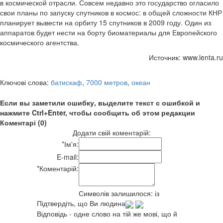
в космической отрасли. Совсем недавно это государство огласило
свои планы по запуску спутников в космос: в общей сложности КНР
планирует вывести на орбиту 15 спутников в 2009 году. Один из
аппаратов будет нести на борту биоматериалы для Европейского
космического агентства.
Источник: www.lenta.ru
Ключові слова:
батискаф
,
7000 метров
,
океан
Если вы заметили ошибку, выделите текст с ошибкой и
нажмите Ctrl+Enter, чтобы сообщить об этом редакции
Коментарі (0)
Додати свій коментарій:
*
Ім'я:
E-mail:
*
Коментарій:
Символів залишилося:
із
Підтвердіть, що Ви людина
Відповідь - одне слово на тій же мові, що й