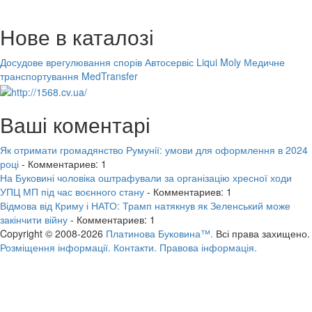
Нове в каталозі
Досудове врегулювання спорів
Автосервіс Liqui Moly
Медичне
транспортування MedTransfer
Ваші коментарі
Як отримати громадянство Румунії: умови для оформлення в 2024
році
- Комментариев: 1
На Буковині чоловіка оштрафували за організацію хресної ходи
УПЦ МП під час воєнного стану
- Комментариев: 1
Відмова від Криму і НАТО: Трамп натякнув як Зеленський може
закінчити війну
- Комментариев: 1
Copyright © 2008-2026
Платинова Буковина™.
Всі права захищено.
Розміщення інформації.
Контакти.
Правова інформація.