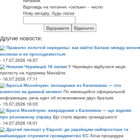
питання.
Відповідь на питання «скільки» - число
Нову загадку, будь-ласка
Другие новости:
Правило золотой середины: как найти баланс между весом
коляски и ее проходимостью
- 17.07.2026 16:57
Новини Чернівців 16 липня
У Чернівцях відбулася акція
протесту на підтримку Михайла
- 16.07.2026 17:11
Братья Мосейчуки: похищение из Калиновки — что
известно на данный момент
По имеющейся официальной
информации, речь идет об исчезновении двух братьев
- 15.07.2026 16:03
Брати Мосейчуки: викрадення з Калинівки — що відомо
про резонансну справу
Що стало відомо громадськості
- 14.07.2026 16:01
Другий паспорт у Європі: де українцям найпростіше та
найшвидше отримати громадянство ЄС
Хоча процедура