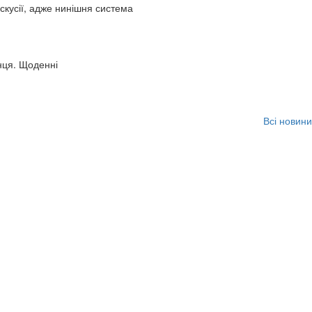
искусії, адже нинішня система
нця. Щоденні
Всі новини