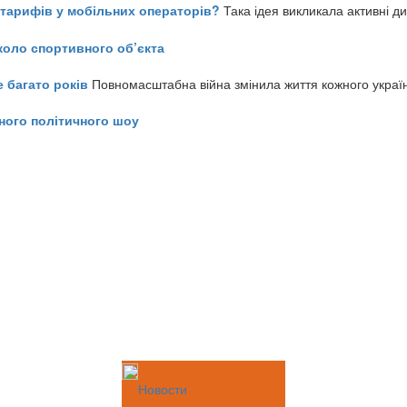
ь тарифів у мобільних операторів?
Така ідея викликала активні д
коло спортивного об’єкта
е багато років
Повномасштабна війна змінила життя кожного украї
ного політичного шоу
Новости