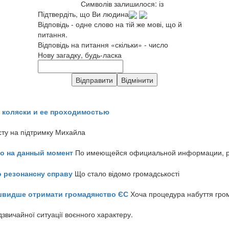
Символів залишилося:
із
Підтвердіть, що Ви людина
Відповідь - одне слово на тій же мові, що й
питання.
Відповідь на питання «скільки» - число
Нову загадку, будь-ласка
 коляски и ее проходимостью
сту на підтримку Михайла
но на данный момент
По имеющейся официальной информации, реч
о резонансну справу
Що стало відомо громадськості
айшвидше отримати громадянство ЄС
Хоча процедура набуття гром
звичайної ситуації воєнного характеру.