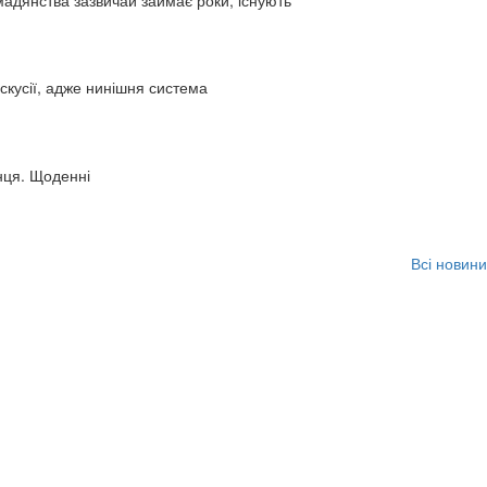
искусії, адже нинішня система
нця. Щоденні
Всі новини