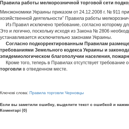
Правила работы мелкорозничной торговой сети подк
Минэкономики Украины приказом от 24.12.2008 г. № 911 при
хозяйственной деятельности" Правила работы мелкорознич
Из Правил исключено требование, согласно которому для
Это и логично, поскольку исходя из Закона № 2806 необхо
устанавливается исключительно законами Украины.
Согласно подкорректированным Правилам размещени
требованиями Земельного кодекса Украины и законода
эпидемиологическом благополучии населения, пожарно
Кроме того, теперь в Правилах отсутствует требование о
торговли
в отведенном месте.
Ключові слова:
Правила торговли Черновцы
Если вы заметили ошибку, выделите текст с ошибкой и нажми
Коментарі (0)