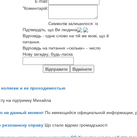
E-mail:
*
Коментарій:
Символів залишилося:
із
Підтвердіть, що Ви людина
Відповідь - одне слово на тій же мові, що й
питання.
Відповідь на питання «скільки» - число
Нову загадку, будь-ласка
 коляски и ее проходимостью
сту на підтримку Михайла
но на данный момент
По имеющейся официальной информации, реч
о резонансну справу
Що стало відомо громадськості
айшвидше отримати громадянство ЄС
Хоча процедура набуття гром