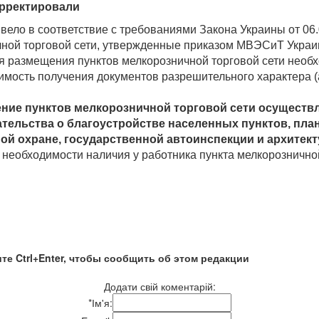
орректировали
вело в соответствие с требованиями Закона Украины от 06.
ной торговой сети, утвержденные приказом МВЭСиТ Украины
 размещения пунктов мелкорозничной торговой сети необх
димость получения документов разрешительного характера (
е пунктов мелкорозничной торговой сети осуществля
тельства о благоустройстве населенных пунктов, план
й охране, государственной автоинспекции и архитект
 необходимости наличия у работника пункта мелкорознично
те Ctrl+Enter, чтобы сообщить об этом редакции
Додати свій коментарій:
*
Ім'я: