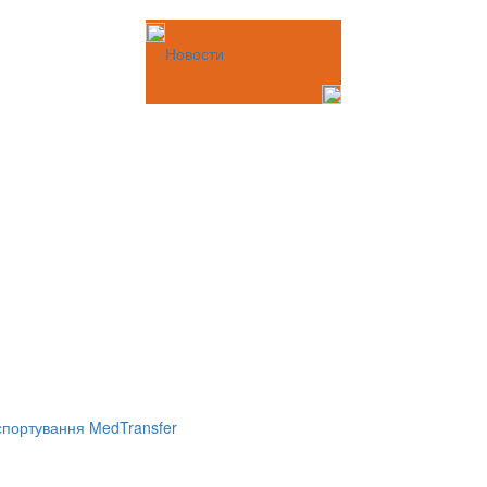
Новости
портування MedTransfer