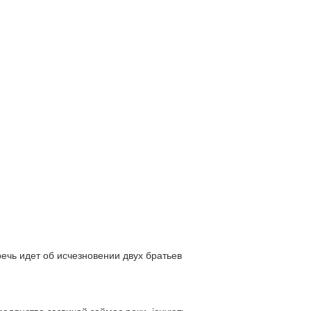
ь идет об исчезновении двух братьев
адянства зазвичай займає роки, існують