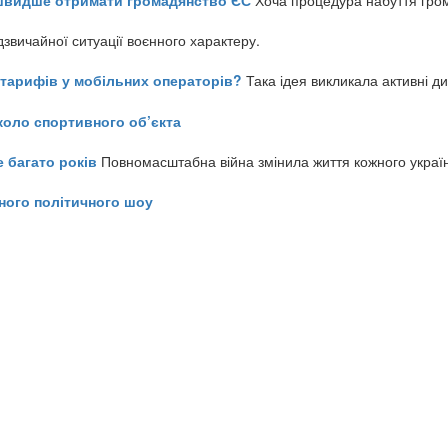
звичайної ситуації воєнного характеру.
ь тарифів у мобільних операторів?
Така ідея викликала активні д
коло спортивного об’єкта
е багато років
Повномасштабна війна змінила життя кожного украї
ного політичного шоу