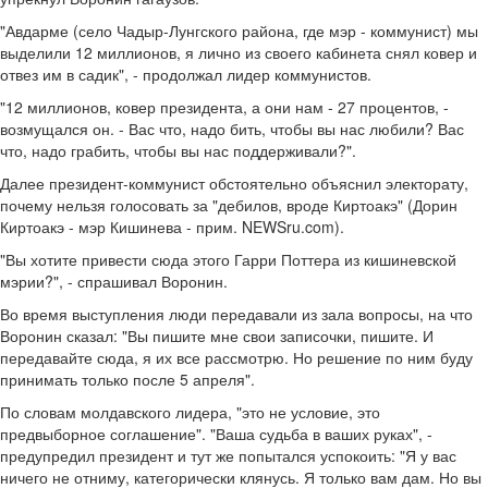
"Авдарме (село Чадыр-Лунгского района, где мэр - коммунист) мы
выделили 12 миллионов, я лично из своего кабинета снял ковер и
отвез им в садик", - продолжал лидер коммунистов.
"12 миллионов, ковер президента, а они нам - 27 процентов, -
возмущался он. - Вас что, надо бить, чтобы вы нас любили? Вас
что, надо грабить, чтобы вы нас поддерживали?".
Далее президент-коммунист обстоятельно объяснил электорату,
почему нельзя голосовать за "дебилов, вроде Киртоакэ" (Дорин
Киртоакэ - мэр Кишинева - прим. NEWSru.com).
"Вы хотите привести сюда этого Гарри Поттера из кишиневской
мэрии?", - спрашивал Воронин.
Во время выступления люди передавали из зала вопросы, на что
Воронин сказал: "Вы пишите мне свои записочки, пишите. И
передавайте сюда, я их все рассмотрю. Но решение по ним буду
принимать только после 5 апреля".
По словам молдавского лидера, "это не условие, это
предвыборное соглашение". "Ваша судьба в ваших руках", -
предупредил президент и тут же попытался успокоить: "Я у вас
ничего не отниму, категорически клянусь. Я только вам дам. Но вы