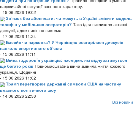
Як діяти при повітряній тревозі?
Правила поведінки в умовах
надзвичайної ситуації воєнного характеру.
- 19.06.2026 19:02
Зв’язок без абонплати: чи можуть в Україні змінити модель
тарифів у мобільних операторів?
Така ідея викликала активні
дискусії, адже нинішня система
- 17.06.2026 11:24
Басейн чи парковка? У Чернівцях розгорілася дискусія
навколо спортивного об’єкта
- 15.06.2026 11:11
Війна і здоров’я українців: наслідки, які відчуватимуться
ще багато років
Повномасштабна війна змінила життя кожного
українця. Щоденні
- 15.06.2026 11:02
Трамп перетворює державні символи США на частину
власного політичного шоу
- 14.06.2026 22:38
Всі новини