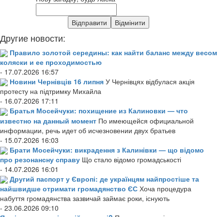
Другие новости:
Правило золотой середины: как найти баланс между весом
коляски и ее проходимостью
- 17.07.2026 16:57
Новини Чернівців 16 липня
У Чернівцях відбулася акція
протесту на підтримку Михайла
- 16.07.2026 17:11
Братья Мосейчуки: похищение из Калиновки — что
известно на данный момент
По имеющейся официальной
информации, речь идет об исчезновении двух братьев
- 15.07.2026 16:03
Брати Мосейчуки: викрадення з Калинівки — що відомо
про резонансну справу
Що стало відомо громадськості
- 14.07.2026 16:01
Другий паспорт у Європі: де українцям найпростіше та
найшвидше отримати громадянство ЄС
Хоча процедура
набуття громадянства зазвичай займає роки, існують
- 23.06.2026 09:10