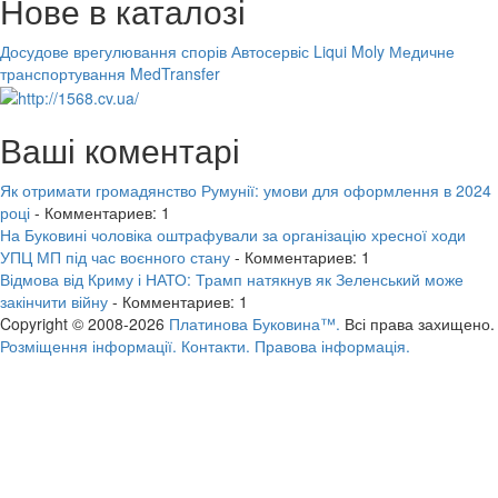
Нове в каталозі
Досудове врегулювання спорів
Автосервіс Liqui Moly
Медичне
транспортування MedTransfer
Ваші коментарі
Як отримати громадянство Румунії: умови для оформлення в 2024
році
- Комментариев: 1
На Буковині чоловіка оштрафували за організацію хресної ходи
УПЦ МП під час воєнного стану
- Комментариев: 1
Відмова від Криму і НАТО: Трамп натякнув як Зеленський може
закінчити війну
- Комментариев: 1
Copyright © 2008-2026
Платинова Буковина™.
Всі права захищено.
Розміщення інформації.
Контакти.
Правова інформація.