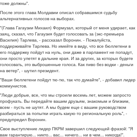
тоже должны".
После этого глава Молдавии описал собравшимся судьбу
альтернативных голосов на выборах.
"(Глава Гагаузии Михаил) Формузал, который от меня удирает, как
заяц, сказал, что Гагаузия будет голосовать за (экс-премьера
Василия) Тарлева, - рассказал Воронин. - Пожалуйста,
поддерживайте Тарлева. Но имейте в виду, что все бюллетени в
его поддержку пойдут на нуль, они даже в парламент не попадут,
они просто улетят в дальние края. И за других, за которых будете
голосовать, это выброшенные голоса. Как пиво без водки - деньги
на ветер", - шутил президент.
"Ваши бюллетени пойдут тю-тю, так что думайте", - добавил лидер
коммунистов.
"Люди добрые, все, что мы строили восемь лет, можем запросто
профукать. Вы передайте вашим друзьям, знакомым и близким,
всем - пусть не шутят. А мы будем еще с вашим руководством
разбираться за попытки играть какую-то региональную роль", -
предупредил Воронин.
Свое выступление лидер ПКРМ завершил следующей фразой: "Я
вам гарантирую... никто... вас... ничего... ни в чем... никогда!".