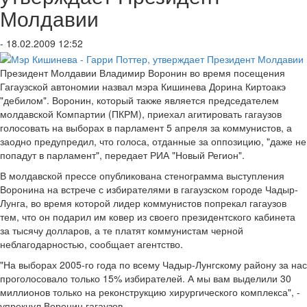
Молдавии
- 18.02.2009 12:52
Президент Молдавии Владимир Воронин во время посещения
Гагаузской автономии назвал мэра Кишинева Дорина Киртоакэ
"дебилом". Воронин, который также является председателем
молдавской Компартии (ПКРМ), приехал агитировать гагаузов
голосовать на выборах в парламент 5 апреля за коммунистов, а
заодно предупредил, что голоса, отданные за оппозицию, "даже не
попадут в парламент", передает РИА "Новый Регион".
В молдавской прессе опубликована стенограмма выступления
Воронина на встрече с избирателями в гагаузском городе Чадыр-
Лунга, во время которой лидер коммунистов попрекал гагаузов
тем, что он подарил им ковер из своего президентского кабинета
за тысячу долларов, а те платят коммунистам черной
неблагодарностью, сообщает агентство.
"На выборах 2005-го года по всему Чадыр-Лунгскому району за нас
проголосовало только 15% избирателей. А мы вам выделили 30
миллионов только на реконструкцию хирургического комплекса", -
упрекнул Воронин гагаузов.