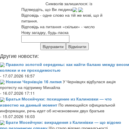
Символів залишилося:
із
Підтвердіть, що Ви людина
Відповідь - одне слово на тій же мові, що й
питання.
Відповідь на питання «скільки» - число
Нову загадку, будь-ласка
Другие новости:
Правило золотой середины: как найти баланс между весом
коляски и ее проходимостью
- 17.07.2026 16:57
Новини Чернівців 16 липня
У Чернівцях відбулася акція
протесту на підтримку Михайла
- 16.07.2026 17:11
Братья Мосейчуки: похищение из Калиновки — что
известно на данный момент
По имеющейся официальной
информации, речь идет об исчезновении двух братьев
- 15.07.2026 16:03
Брати Мосейчуки: викрадення з Калинівки — що відомо
про резонансну справу
Що стало відомо громадськості