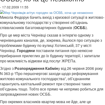
- 17.02.2009 11:55
Микола Федорук бачить вихід з кризової ситуації в житлово-
комунальному господарстві у створенні об’єднань
співвласників багатоквартирних будинків (
ОСББ
).
Про це мер міста Чернівці сказав в інтерв'ю одному з
чернівецьких каналов, де, зокрема, йшлося про ситуацію з
проблемами будинку по вулиці Хотинській, 37 у місті
Чернівці.
Городяни
поставили питання про неякісне
прибирання прилеглих до їх будинку території, і запитали
про можливість відмови від послуг ЖРЕПа.
Згідно з
Розпорядження Кабмін
у від 26 червня 2006 року
N 363-р “Про першочергові заходи щодо реформування
житлово-комунального господарства”, об’єднанням
гарантують капітальний ремонт при створенні таких
об’єднань тощо. Тобто все прямо чи непрямо робиться для
запровадження нових ОСББ.
Про окремих власників квартир мова не йде, але це