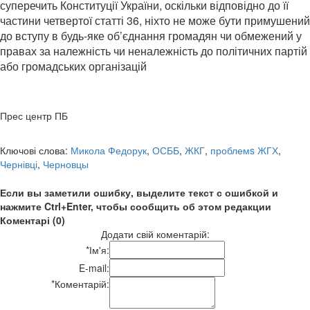
суперечить Конституції України, оскільки відповідно до її
частини четвертої статті 36, ніхто не може бути примушений
до вступу в будь-яке об’єднання громадян чи обмежений у
правах за належність чи неналежність до політичних партій
або громадських організацій
Прес центр ПБ
Ключові слова:
Микола Федорук
,
ОСББ
,
ЖКГ
,
проблемs ЖГХ
,
Чернівці
,
Черновцы
Если вы заметили ошибку, выделите текст с ошибкой и
нажмите Ctrl+Enter, чтобы сообщить об этом редакции
Коментарі (0)
Додати свій коментарій:
*
Ім'я:
E-mail:
*
Коментарій: