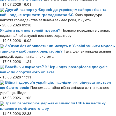
- 14.07.2026 16:01
Другий паспорт у Європі: де українцям найпростіше та
найшвидше отримати громадянство ЄС
Хоча процедура
набуття громадянства зазвичай займає роки, існують
- 23.06.2026 09:10
Як діяти при повітряній тревозі?
Правила поведінки в умовах
надзвичайної ситуації воєнного характеру.
- 19.06.2026 19:02
Зв’язок без абонплати: чи можуть в Україні змінити модель
тарифів у мобільних операторів?
Така ідея викликала активні
дискусії, адже нинішня система
- 17.06.2026 11:24
Басейн чи парковка? У Чернівцях розгорілася дискусія
навколо спортивного об’єкта
- 15.06.2026 11:11
Війна і здоров’я українців: наслідки, які відчуватимуться
ще багато років
Повномасштабна війна змінила життя кожного
українця. Щоденні
- 15.06.2026 11:02
Трамп перетворює державні символи США на частину
власного політичного шоу
- 14.06.2026 22:38