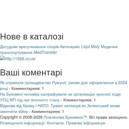
Нове в каталозі
Досудове врегулювання спорів
Автосервіс Liqui Moly
Медичне
транспортування MedTransfer
Ваші коментарі
Як отримати громадянство Румунії: умови для оформлення в 2024
році
- Комментариев: 1
На Буковині чоловіка оштрафували за організацію хресної ходи
УПЦ МП під час воєнного стану
- Комментариев: 1
Відмова від Криму і НАТО: Трамп натякнув як Зеленський може
закінчити війну
- Комментариев: 1
Copyright © 2008-2026
Платинова Буковина™.
Всі права захищено.
Розміщення інформації.
Контакти.
Правова інформація.