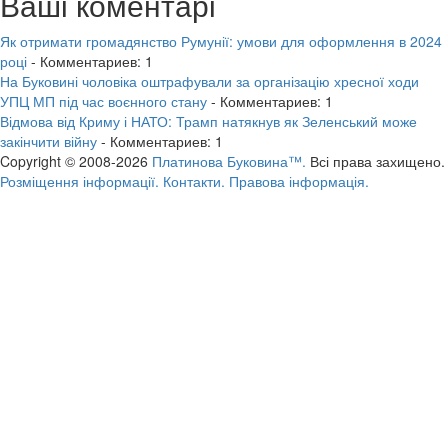
Ваші коментарі
Як отримати громадянство Румунії: умови для оформлення в 2024
році
- Комментариев: 1
На Буковині чоловіка оштрафували за організацію хресної ходи
УПЦ МП під час воєнного стану
- Комментариев: 1
Відмова від Криму і НАТО: Трамп натякнув як Зеленський може
закінчити війну
- Комментариев: 1
Copyright © 2008-2026
Платинова Буковина™.
Всі права захищено.
Розміщення інформації.
Контакти.
Правова інформація.