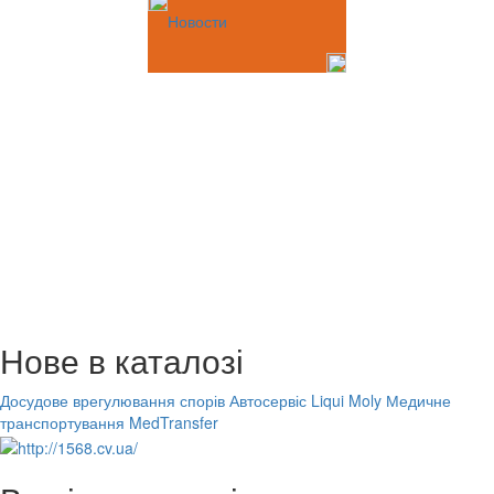
Новости
Нове в каталозі
Досудове врегулювання спорів
Автосервіс Liqui Moly
Медичне
транспортування MedTransfer