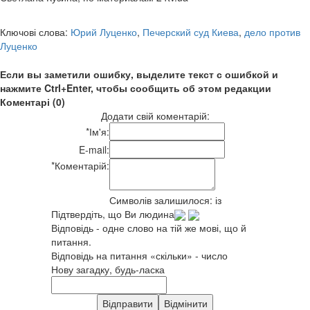
Ключові слова:
Юрий Луценко
,
Печерский суд Киева
,
дело против
Луценко
Если вы заметили ошибку, выделите текст с ошибкой и
нажмите Ctrl+Enter, чтобы сообщить об этом редакции
Коментарі (0)
Додати свій коментарій:
*
Ім'я:
E-mail:
*
Коментарій:
Символів залишилося:
із
Підтвердіть, що Ви людина
Відповідь - одне слово на тій же мові, що й
питання.
Відповідь на питання «скільки» - число
Нову загадку, будь-ласка