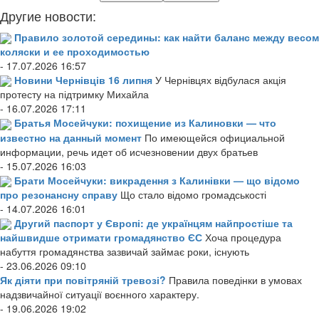
Другие новости:
Правило золотой середины: как найти баланс между весом
коляски и ее проходимостью
- 17.07.2026 16:57
Новини Чернівців 16 липня
У Чернівцях відбулася акція
протесту на підтримку Михайла
- 16.07.2026 17:11
Братья Мосейчуки: похищение из Калиновки — что
известно на данный момент
По имеющейся официальной
информации, речь идет об исчезновении двух братьев
- 15.07.2026 16:03
Брати Мосейчуки: викрадення з Калинівки — що відомо
про резонансну справу
Що стало відомо громадськості
- 14.07.2026 16:01
Другий паспорт у Європі: де українцям найпростіше та
найшвидше отримати громадянство ЄС
Хоча процедура
набуття громадянства зазвичай займає роки, існують
- 23.06.2026 09:10
Як діяти при повітряній тревозі?
Правила поведінки в умовах
надзвичайної ситуації воєнного характеру.
- 19.06.2026 19:02