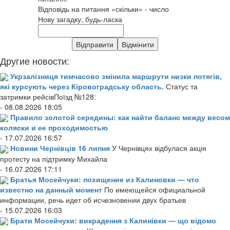
Відповідь на питання «скільки» - число
Нову загадку, будь-ласка
Другие новости:
Укрзалізниця тимчасово змінила маршрути низки потягів,
які курсують через Кіровоградську область.
Статус та
затримки рейсівПоїзд №128:
- 08.08.2026 18:05
Правило золотой середины: как найти баланс между весом
коляски и ее проходимостью
- 17.07.2026 16:57
Новини Чернівців 16 липня
У Чернівцях відбулася акція
протесту на підтримку Михайла
- 16.07.2026 17:11
Братья Мосейчуки: похищение из Калиновки — что
известно на данный момент
По имеющейся официальной
информации, речь идет об исчезновении двух братьев
- 15.07.2026 16:03
Брати Мосейчуки: викрадення з Калинівки — що відомо