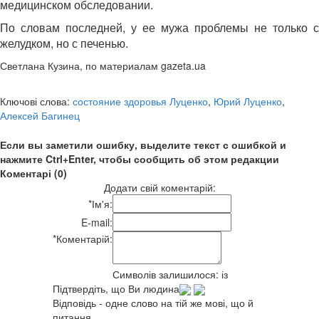
медицинском обследовании.
По словам последней, у ее мужа проблемы не только с
желудком, но с печенью.
Светлана Кузина, по материалам gazeta.ua
Ключові слова:
состояние здоровья Луценко
,
Юрий Луценко
,
Алексей Багинец
Если вы заметили ошибку, выделите текст с ошибкой и
нажмите Ctrl+Enter, чтобы сообщить об этом редакции
Коментарі (0)
Додати свій коментарій:
*
Ім'я:
E-mail:
*
Коментарій:
Символів залишилося:
із
Підтвердіть, що Ви людина
Відповідь - одне слово на тій же мові, що й
питання.