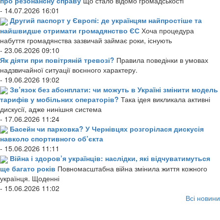
про резонансну справу
Що стало відомо громадськості
- 14.07.2026 16:01
Другий паспорт у Європі: де українцям найпростіше та
найшвидше отримати громадянство ЄС
Хоча процедура
набуття громадянства зазвичай займає роки, існують
- 23.06.2026 09:10
Як діяти при повітряній тревозі?
Правила поведінки в умовах
надзвичайної ситуації воєнного характеру.
- 19.06.2026 19:02
Зв’язок без абонплати: чи можуть в Україні змінити модель
тарифів у мобільних операторів?
Така ідея викликала активні
дискусії, адже нинішня система
- 17.06.2026 11:24
Басейн чи парковка? У Чернівцях розгорілася дискусія
навколо спортивного об’єкта
- 15.06.2026 11:11
Війна і здоров’я українців: наслідки, які відчуватимуться
ще багато років
Повномасштабна війна змінила життя кожного
українця. Щоденні
- 15.06.2026 11:02
Всі новини