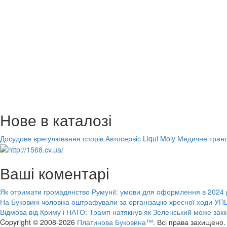
Нове в каталозі
Досудове врегулювання спорів
Автосервіс Liqui Moly
Медичне транс
Ваші коментарі
Як отримати громадянство Румунії: умови для оформлення в 2024 
На Буковині чоловіка оштрафували за організацію хресної ходи УПЦ
Відмова від Криму і НАТО: Трамп натякнув як Зеленський може закі
Copyright © 2008-2026
Платинова Буковина™.
Всі права захищено