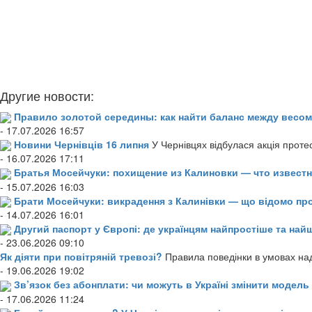
Другие новости:
Правило золотой середины: как найти баланс между весом
- 17.07.2026 16:57
Новини Чернівців 16 липня
У Чернівцях відбулася акція проте
- 16.07.2026 17:11
Братья Мосейчуки: похищение из Калиновки — что извест
- 15.07.2026 16:03
Брати Мосейчуки: викрадення з Калинівки — що відомо пр
- 14.07.2026 16:01
Другий паспорт у Європі: де українцям найпростіше та н
- 23.06.2026 09:10
Як діяти при повітряній тревозі?
Правила поведінки в умовах над
- 19.06.2026 19:02
Зв’язок без абонплати: чи можуть в Україні змінити модел
- 17.06.2026 11:24