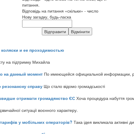
питання.
Відповідь на питання «скільки» - число
Нову загадку, будь-ласка
 коляски и ее проходимостью
сту на підтримку Михайла
но на данный момент
По имеющейся официальной информации, реч
о резонансну справу
Що стало відомо громадськості
айшвидше отримати громадянство ЄС
Хоча процедура набуття гром
звичайної ситуації воєнного характеру.
ь тарифів у мобільних операторів?
Така ідея викликала активні д