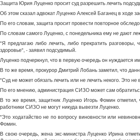
Защита Юрия Луценко просит суд разрешить лечить подсуд
Об этом сказал адвокат Луценко Алексей Баганец в ходе з
По его словам, защита просит провести повторное обследов
По словам самого Луценко, с понедельника ему не дают ле
"Я предлагаю либо лечить, либо прекратить разговоры, 
здоровье", - заявил подсудимый.
Луценко подчеркнул, что в первую очередь он нуждается и
В то же время, прокурор Дмитрий Лобань заметил, что да
"Суд не может обязать лечить или не лечить некого. Это не
По его мнению, администрация СИЗО может сам обратиться
В то же время, защитник Луценко Игорь Фомин отметил, 
работники СИЗО не могут никуда вывезти Луценко.
"Это ходатайство не по вопросу виновности или невиновн
Фомин.
В свою очередь, жена экс-министра Луценко Ирина отмети