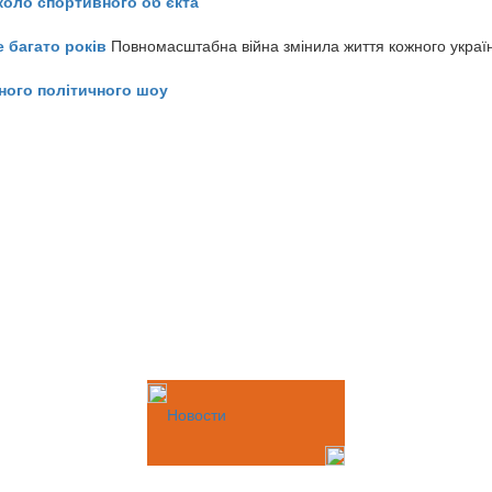
коло спортивного об’єкта
е багато років
Повномасштабна війна змінила життя кожного украї
ного політичного шоу
Новости