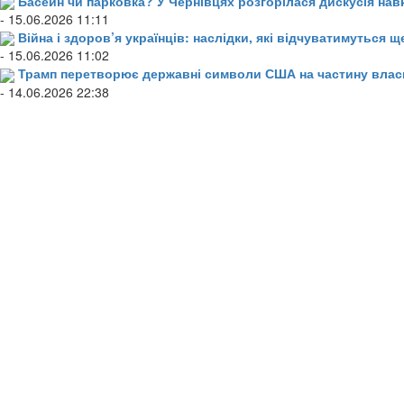
Басейн чи парковка? У Чернівцях розгорілася дискусія нав
- 15.06.2026 11:11
Війна і здоров’я українців: наслідки, які відчуватимуться щ
- 15.06.2026 11:02
Трамп перетворює державні символи США на частину влас
- 14.06.2026 22:38