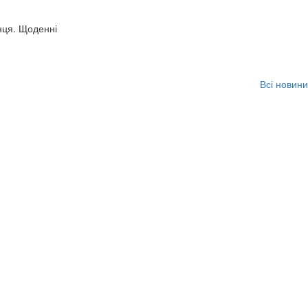
нця. Щоденні
Всі новини