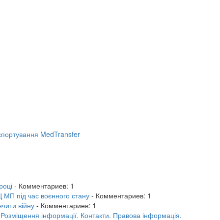
портування MedTransfer
році
- Комментариев: 1
 МП під час воєнного стану
- Комментариев: 1
нчити війну
- Комментариев: 1
.
Розміщення інформації.
Контакти.
Правова інформація.