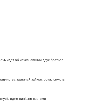
ь идет об исчезновении двух братьев
адянства зазвичай займає роки, існують
искусії, адже нинішня система