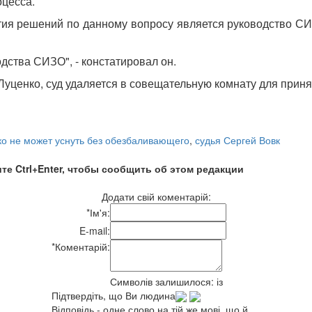
оцесса.
тия решений по данному вопросу является руководство СИ
дства СИЗО", - констатировал он.
Луценко, суд удаляется в совещательную комнату для приня
ко не может уснуть без обезбаливающего
,
судья Сергей Вовк
те Ctrl+Enter, чтобы сообщить об этом редакции
Додати свій коментарій:
*
Ім'я:
E-mail:
*
Коментарій:
Символів залишилося:
із
Підтвердіть, що Ви людина
Відповідь - одне слово на тій же мові, що й