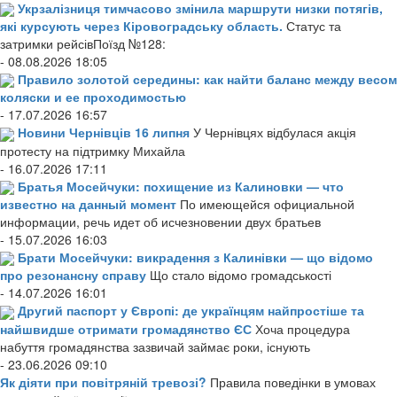
Укрзалізниця тимчасово змінила маршрути низки потягів,
які курсують через Кіровоградську область.
Статус та
затримки рейсівПоїзд №128:
- 08.08.2026 18:05
Правило золотой середины: как найти баланс между весом
коляски и ее проходимостью
- 17.07.2026 16:57
Новини Чернівців 16 липня
У Чернівцях відбулася акція
протесту на підтримку Михайла
- 16.07.2026 17:11
Братья Мосейчуки: похищение из Калиновки — что
известно на данный момент
По имеющейся официальной
информации, речь идет об исчезновении двух братьев
- 15.07.2026 16:03
Брати Мосейчуки: викрадення з Калинівки — що відомо
про резонансну справу
Що стало відомо громадськості
- 14.07.2026 16:01
Другий паспорт у Європі: де українцям найпростіше та
найшвидше отримати громадянство ЄС
Хоча процедура
набуття громадянства зазвичай займає роки, існують
- 23.06.2026 09:10
Як діяти при повітряній тревозі?
Правила поведінки в умовах