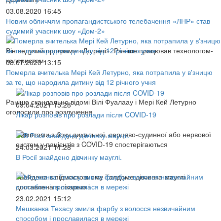
03.08.2020 16:45
Новим обличчям пропагандистського телебачення «ЛНР» став
судимий учасник шоу «Дом-2»
Він ведучий програми «До речі». Раніше працював технологом-
колористом
08.07.2020 13:15
Померла вчителька Мері Кей Летурно, яка потрапила у в'зницю
за те, що народила дитину від 12 річного учня
Раніше скандально відомі Вілі Фуалаау і Мері Кей Летурно
09.04.2021 15:28
оголосили про розлучення
Лікар розповів про розлади після COVID-19
Симптоми з боку дихальної, серцево-судинної або нервової
систем у пацієнтів з COVID-19 спостерігаються
24.03.2021 11:28
В Росії знайдено дівчинку мауглі.
Знайдена в підмосковному Талдоме дівчинка-мауглі
доставлена ​​в лікарню і
23.02.2021 15:12
Мешканка Техасу змила фарбу з волосся незвичайним
способом і прославилася в мережі