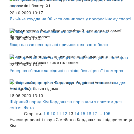
паразитів і бактерій і
22.10.2020 10:17
Як жінка схудла на 90 кг та опинилася у професійному спорті
З боку прогрес був майже непомітний, але для неї самої
багато що змінилося
26.08.2020 12:41
Лікар назвав несподівані причини головного болю
За словами Агапкина, причинами проблеми часто стають
звички, про зв'язок яких з головним
22.07.2020 13:57
Реперша збільшила сідниці в клініці без ліцензії і померла
Бразильська реперша Фернанда Родрігес (Fernanda
Rodrigues), більш відома
18.06.2020 13:10
Шкіряний наряд Кім Кардашьян порівняли з пакетом для
сміття. Фото
Сторінки:
1
9
10
11
12
13
14
15
16
17
...
105
Учасниця реаліті-шоу «Сімейство Кардашьян» і підприємниця
Кім