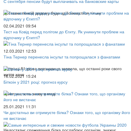
С сентября пенсии будут выплачивать на банковские карты
Доставки пенсій додому буде здійснюватися тільки
02.04.2021 09:54
Тест на Ковід перед політом до Єгиту. Як уникнути проблем на
відпочику у Єгипті?
12.03.2021 12:53
Тіна Тернер перенесла інсульт та попрощалася з фанатами
У стрічці 81-річна виконавиця заявила, що останні роки свого
життя хоче
16.02.2021 15:24
Біткоін у 2021 році: прогноз курсу
Криптовалюта знову в моді
25.01.2021 11:31
Чи достатньо ви отримуєте білка? Ознаки того, що організму його
не вистачає
Недостатнє споживання білка послаблює організм, знижує