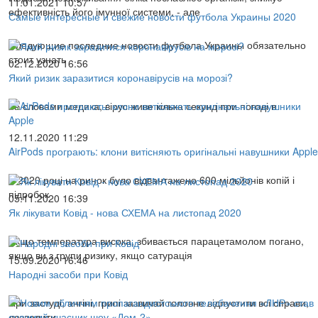
11.01.2021 10:57
ефективність його імунної системи, - але
Самые интересные и свежие новости футбола Украины 2020
Следующие последние новости футбола Украины обязательно
стоит узнать
02.12.2020 16:56
Який ризик заразитися коронавірусів на морозі?
За словами медика, вірус живе кілька секунд при погоді в
12.11.2020 11:29
AirPods програють: клони витісняють оригінальні навушники Apple
У 2020 році на ринок було відвантажено 600 мільйонів копій і
підробок
05.11.2020 16:39
Як лікувати Ковід - нова СХЕМА на листопад 2020
Якщо температура висока, збивається парацетамолом погано,
якщо ви з групи ризику, якщо сатурація
15.09.2020 16:46
Народні засоби при Ковід
При застуді, ангіні, грипі зазвичай головне відпустити всі справи,
дозволити