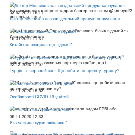
На розміщених в мережі кадрах блогерша з ніком @ bmoye22
03.02.2021 15:11
розповіла, що ч
Доктор Мясников назвав ідеальний продукт харчування
Лікар і телеведучий Олександр М'ясников, більш відомий як
Доктор Мясников
15.01.2021 11:31
Китайська вакцина: що відомо?
Китайські вакцини отримали схвалення з боку наукового
співтовариства і важливих партнерів країни, що і
22.12.2020 17:57
Турція - в червоній зоні. Що робити по приліту туристу?
МОЗ вніс Туреччину в "червоний" список: що робити після
повернення з відпочинку?
27.11.2020 15:53
Особливості COVID-19 у дітей
Коронавірус у дітей може ховатися за видом ГРВІ або
09.11.2020 12:33
Яка частина курки шкідлива?
Фахівці з'ясували, що на курячої гузку знаходиться багато