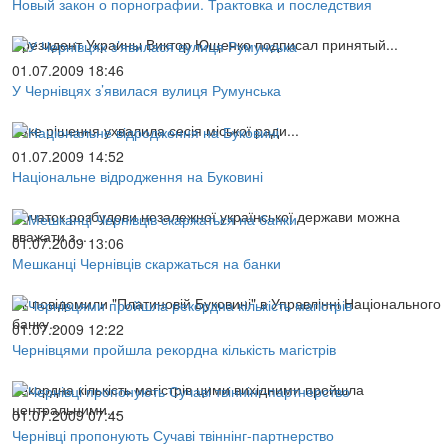
Новый закон о порнографии. Трактовка и последствия
Президент Украины Виктор Ющенко подписал принятый...
01.07.2009 18:46
У Чернівцях з’явилася вулиця Румунська
Таке рішення ухвалила сесія міської ради...
01.07.2009 14:52
Національне відродження на Буковині
Початок розбудови незалежної української держави можна
вважати з...
01.07.2009 13:06
Мешканці Чернівців скаржаться на банки
Як повідомили "Платиновій Буковині" в Управлінні Національного
банку...
01.07.2009 12:22
Чернівцями пройшла рекордна кількість магістрів
Рекордна кількість магістрів цими вихідними пройшла
центральними...
01.07.2009 07:45
Чернівці пропонують Сучаві твіннінг-партнерство