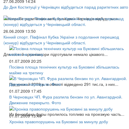
27.06.2009 14:24
До Дня Коституції у Чернівцях відбудеться парад раритетних авто
Автопробіг раритетних авто вулицями Чернівців відбудеться...
26.06.2009 13:50
Кінний спорт. Півфінал Кубка України з подолання перешкод
(конкур) відбудеться у Чернівецькій області.
Для гостей організатори підготували немало цікавого...
01.07.2009 20:25
Посівна площа технічних культур на Буковині збільшилась
майже на третину
Під урожай 2009 р. в області відведено 291 тис.га, з них...
01.07.2009 17:45
В Черновцах ЧП. Фура разлила бензин по ул. Авангардной.
Движение перекрыто. Фото
Из бензобака фуры пролилось топливо на проезжую часть...
01.07.2009 13:49
Хроніка правопорушень на Буковині за минулу добу