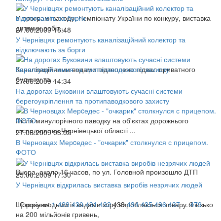
У програмі заходу: Чемпіонату України по конкуру, виставка
дитячих робіт...
27.06.2009 16:48
У Чернівцях ремонтують каналізаційний колектор та
відключають за борги
Каналізаційними водами підтоплено підвал приватного
будинку та ...
27.06.2009 14:34
На дорогах Буковини влаштовують сучасні системи
берегоукріплення та протипаводкового захисту
Після минулорічного паводку на об'єктах дорожнього
господарства Чернівецької області ...
27.06.2009 03:02
В Черновцах Мерcедес - "очкарик" столкнулся с прицепом.
ФОТО
Вчера, около 16 часов, по ул. Головной произошло ДТП
25.06.2009 17:30
У Чернівцях відкрилась виставка виробів незрячих людей
Щороку людьми із вадами зору виробляється товару близько
Сторінки:
1
429
430
431
432
433
434
435
436
437
...
479
на 200 мільйонів гривень,