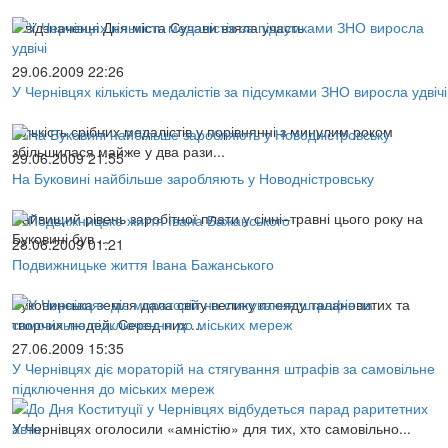
У відзначенні Дня міста Сучави взяла участь
29.06.2009 22:26
У Чернівцях кількість медалістів за підсумками ЗНО виросла удвічі
Кількість срібних медалістів у порівнянні з минулим роком
збільшилася майже у два рази...
29.06.2009 21:55
На Буковині найбільше заробляють у Новодністровську
Найвищий рівень заробітної плати у січні–травні цього року на
Буковині був ...
28.06.2009 01:21
Подвижницьке життя Івана Бажанського
Буковинська земля дала світу велику плеяду талановитих та
творчих людей. Серед них ...
27.06.2009 15:35
У Чернівцях діє мораторій на стягування штрафів за самовільне
підключення до міських мереж
У Чернівцях оголосили «амністію» для тих, хто самовільно...