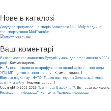
Нове в каталозі
Досудове врегулювання спорів
Автосервіс Liqui Moly
Медичне
транспортування MedTransfer
Ваші коментарі
Як отримати громадянство Румунії: умови для оформлення в 2024
році
- Комментариев: 1
На Буковині чоловіка оштрафували за організацію хресної ходи
УПЦ МП під час воєнного стану
- Комментариев: 1
Відмова від Криму і НАТО: Трамп натякнув як Зеленський може
закінчити війну
- Комментариев: 1
Copyright © 2008-2026
Платинова Буковина™.
Всі права захищено.
Розміщення інформації.
Контакти.
Правова інформація.