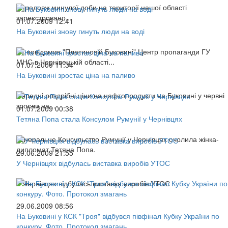
Впродовж минулої доби на території нашої області
зареєстровано...
01.07.2009 12:41
На Буковині знову гинуть люди на воді
Як повідомив "Платиновій Буковині" Центр пропаганди ГУ
МНС в Чернівецькій області...
01.07.2009 11:34
На Буковині зростає ціна на паливо
Середні роздрібні ціни на нафтопродукти на Буковині у червні
зросли на...
01.07.2009 00:38
Тетяна Попа стала Консулом Румунії у Чернівцях
Генеральне Консульство Румунії у Чернівцях очолила жінка-
дипломат Тетяна Попа.
29.06.2009 21:55
У Чернівцях відбулась виставка виробів УТОС
У Чернівцях відбулась виставка виробів УТОС
29.06.2009 08:56
На Буковині у КСК "Троя" відбувся півфінал Кубку України по
конкуру. Фото. Протокол змагань