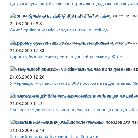
До уваги буковинців: збільшено тривалість додаткової відпустки
Законом України від 19.05.2009 р. N 1343-VI "Про внесення змі
22.06.2009 06:31
Сайт Чернівецької міськради оцінили на «трійку»
Найменше задовольняє інформаційні потреби опитаних інформа
21.06.2009 17:33
Дорога у буковинському селі та у швейцарському. Фото
Псування доріг приїжджими фірмами під час після повеневих ро
21.06.2009 12:26
У Чернівцях міст вартістью 25 000 простояв два дні та впав. М
Рік тому, у липні 2008 року, новенький міст у Чернівцях в районі
21.06.2009 11:21
Расписание дополнительных поездов в Черновцах на День Ко
«Укрзализныця» назначила 9 дополнительных поездов для пере
21.06.2009 09:44
Зелений туризм на Буковині. Ціни. Контакти