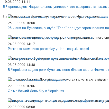
19.06.2009 11:11
В Черновицком Национальном университете завершаются экзаме
На юридическом факультете – горячая пора. Идут экзамены...
25.06.2009 10:00
28 июня на Буковине, в клубе "Троя" пройдут соревнования по
Соревнования проводятся с целью популяризация конного спо
24.06.2009 14:17
Розкрито таємницю розстрілу у Чернівецькій тюрмі
Серед тих, кого безіменно поховало в спільній братській могилі,
23.06.2009 14:48
В Чернівцях за два роки було замінено більше шести кілометрі
За словами Георгія Леонтія, підприємства галузі мають від’ємн
22.06.2009 16:06
Олімпійський День бігу в Чернівцях
Привернути увагу чернівчан до здорового способу життя вирішив 
22.06.2009 08:08