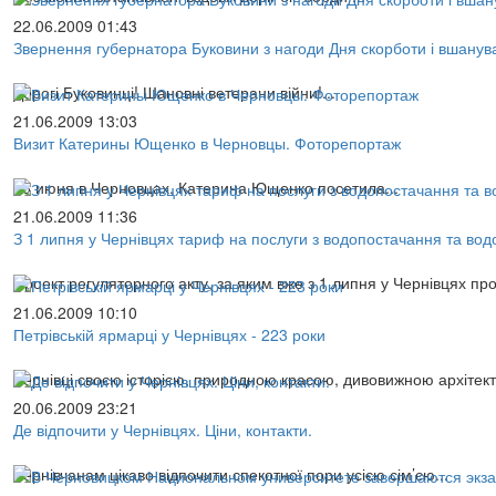
22.06.2009 01:43
Звернення губернатора Буковини з нагоди Дня скорботи і вшануван
Дорогі Буковинці! Шановні ветерани війни!...
21.06.2009 13:03
Визит Катерины Ющенко в Черновцы. Фоторепортаж
18 июня в Черновцах, Катерина Ющенко посетила...
21.06.2009 11:36
З 1 липня у Чернівцях тариф на послуги з водопостачання та вод
Проект регуляторного акту, за яким вже з 1 липня у Чернівцях про
21.06.2009 10:10
Петрівській ярмарці у Чернівцях - 223 роки
Чернівці своєю історією, природною красою, дивовижною архітект
20.06.2009 23:21
Де відпочити у Чернівцях. Ціни, контакти.
Чернівчанам цікаво відпочити спекотної пори усією сім’єю...