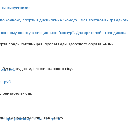
ны выпускников.
 конному спорту в дисциплине "конкур". Для зрителей - грандиозна
рта среди буковинцев, пропаганды здорового образа жизни...
 були і студенти, і люди старшого віку.
в труб
у рентабельність.
і чемпіон світу з бігу Іван Гешко.