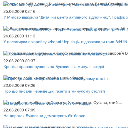
На присадибній ділянці 51-річної жительки села Великі Станівці 
25.06.2009 02:16
У Мигово відкрили "Дитячий центр активного відпочинку". Графік 
На Вас чекає захоплююча програма – екскурсії, спортивні змаганн
24.06.2009 11:13
У пасажирки авіарейсу «Форлі-Чернівці» підозрювали грип A/H1N
Як повідомила начальник міського управління охорони здоров’я В
22.06.2009 20:37
Хроніка правопорушень на Буковині за минулі вихідні
Впродовж доби на території нашої області...
22.06.2009 09:26
Про що писали чернівецькі газети в минулому столітті
Легковий автомобіль, що їхав з м. Хотина до м. Сучави, який ...
22.06.2009 07:09
На дорогах Буковини демонтують біг-борди
Незаконно встановлені вздовж доріг біг-борди ...