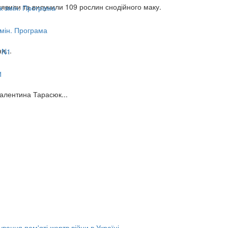
виявили та вилучили 109 рослин снодійного маку.
змін. Програма
я...
1
алентина Тарасюк...