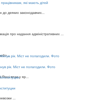
 працівникам, які мають дітей
н до деяких законодавчих...
ція про надання адміністративних ...
біт...
инув рік. Міст не полагодили. Фото
 Роші впав у яр...
нституции
возки ...