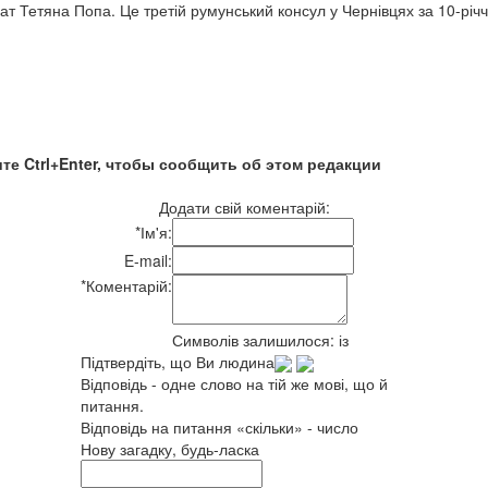
т Тетяна Попа. Це третій румунський консул у Чернівцях за 10-річч
те Ctrl+Enter, чтобы сообщить об этом редакции
Додати свій коментарій:
*
Ім'я:
E-mail:
*
Коментарій:
Символів залишилося:
із
Підтвердіть, що Ви людина
Відповідь - одне слово на тій же мові, що й
питання.
Відповідь на питання «скільки» - число
Нову загадку, будь-ласка