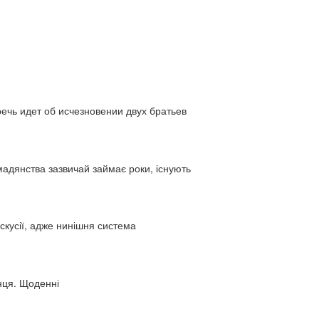
ь идет об исчезновении двух братьев
адянства зазвичай займає роки, існують
искусії, адже нинішня система
нця. Щоденні