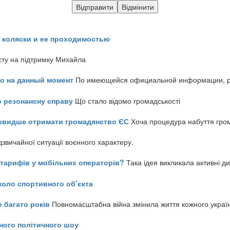
 коляски и ее проходимостью
сту на підтримку Михайла
но на данный момент
По имеющейся официальной информации, реч
о резонансну справу
Що стало відомо громадськості
айшвидше отримати громадянство ЄС
Хоча процедура набуття гром
звичайної ситуації воєнного характеру.
ь тарифів у мобільних операторів?
Така ідея викликала активні д
коло спортивного об’єкта
е багато років
Повномасштабна війна змінила життя кожного украї
ного політичного шоу