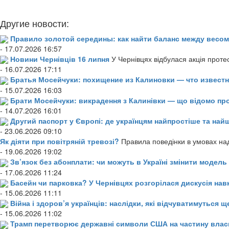
Другие новости:
Правило золотой середины: как найти баланс между весом
- 17.07.2026 16:57
Новини Чернівців 16 липня
У Чернівцях відбулася акція проте
- 16.07.2026 17:11
Братья Мосейчуки: похищение из Калиновки — что извест
- 15.07.2026 16:03
Брати Мосейчуки: викрадення з Калинівки — що відомо пр
- 14.07.2026 16:01
Другий паспорт у Європі: де українцям найпростіше та н
- 23.06.2026 09:10
Як діяти при повітряній тревозі?
Правила поведінки в умовах над
- 19.06.2026 19:02
Зв’язок без абонплати: чи можуть в Україні змінити модел
- 17.06.2026 11:24
Басейн чи парковка? У Чернівцях розгорілася дискусія нав
- 15.06.2026 11:11
Війна і здоров’я українців: наслідки, які відчуватимуться щ
- 15.06.2026 11:02
Трамп перетворює державні символи США на частину влас