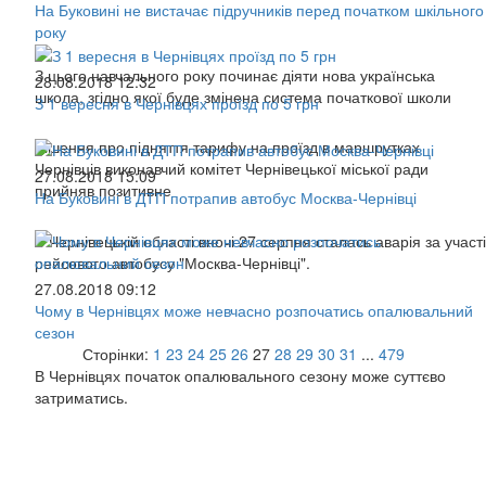
На Буковині не вистачає підручників перед початком шкільного
року
З цього навчального року починає діяти нова українська
28.08.2018 12:32
школа, згідно якої буде змінена система початкової школи
З 1 вересня в Чернівцях проїзд по 5 грн
Рішення про підняття тарифу на проїзд в маршрутках
Чернівців виконавчий комітет Чернівецької міської ради
27.08.2018 15:09
прийняв позитивне
На Буковині в ДТП потрапив автобус Москва-Чернівці
В Чернівецькій області вночі 27 серпня сталась аварія за участі
рейсового автобусу "Москва-Чернівці".
27.08.2018 09:12
Чому в Чернівцях може невчасно розпочатись опалювальний
сезон
Сторінки:
1
23
24
25
26
27
28
29
30
31
...
479
В Чернівцях початок опалювального сезону може суттєво
затриматись.