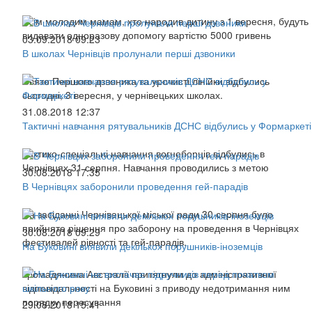
Всім молодим мамам, хто народив дитину з 1 вересня, будуть
видавати одноразову допомогу вартістю 5000 гривень
03.09.2018 09:23
В школах Чернівців пролунали перші дзвоники
Свято Першого дзвоника та урочисті лінійки відбулись
сьогодні, 3 вересня, у чернівецьких школах.
31.08.2018 12:37
Тактичні навчання рятувальників ДСНС відбулись у Формаркеті
Тактико-спеціальні навчання вогнеборців відбулись в
Чернівцях 31 серпня. Навчання проводились з метою
30.08.2018 17:35
В Чернівцях заборонили проведення гей-парадів
На засіданні Чернівецької міської ради 30 серпня було
прийняте рішення про заборону на проведення в Чернівцях
30.08.2018 09:29
фестивалей рівності та гей-парадів.
На Буковині виявили декількох порушників-іноземців
Громадянина Австралії притягнули до адміністративної
відповідальності на Буковині з приводу недотримання ним
порядку пересування
29.08.2018 15:41