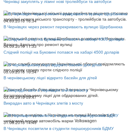
Чернівці закуплять у лізинг нові тролейбуси та автобуси
Депутати Чернівецької міської ради прийняли рішення стосовно
закупівлі нового міського транспорту - тролейбусів та автобусів.
04.09.2018 16:34
В Чернівцях через ремонт перекривають вулицю Щербанюка
Капітальний ремонт вулиці Щербанюка розпочато в Чернівцях.
Власне, йдеться про ремонт вулиці
04.09.2018 11:33
Слідчий поліції на Буковині попався на хабарі 4500 доларів
В прес-службі прокуратури Чернівецької області повідомляють
про судову справу проти слідчого поліції
03.09.2018 16:54
В чернівецькому ліцеї відкрито басейн для дітей
Сучасний басейн було відкрито 3 вересня у Чернівецькому
багатопрофільному ліцеї для обдарованих дітей.
03.09.2018 09:47
Викрадач авто в Чернівцях злетів з мосту
2 вересня, в неділю, в Чернівцях на вулиці Миколаївській
невідомий викрав автомобіль марки Volkswagen
31.08.2018 14:49
В Чернівцях посвятили в студенти першокурсників БДМУ