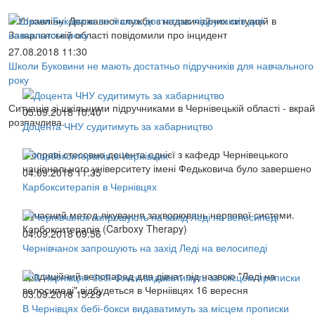
В Управлінні Державної служби з надзвичайних ситуацій в
Закарпатській області повідомили про інцидент
27.08.2018 11:30
Школи Буковини не мають достатньо підручників для навчального
року
Ситуація зі шкільними підручниками в Чернівецькій області - вкрай
05.09.2018 10:40
розпачлива.
Доцента ЧНУ судитимуть за хабарництво
У справі стосовно доцента однієї з кафедр Чернівецького
національного університету імені Федьковича було завершено
04.09.2018 11:35
Карбокситерапія в Чернівцях
Сучасний метод лікування захворювань нервової системи.
Карбокситерапія (Carboxy Therapy)
04.09.2018 09:56
Чернівчанок запрошують на захід Леді на велосипеді
Традиційний велопарад для дівчат під назвою "Леді на
велосипеді" відбудеться в Черніівцях 16 вересня
03.09.2018 15:29
В Чернівцях бебі-бокси видаватимуть за місцем прописки