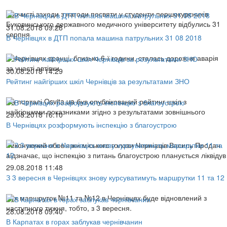
Урочисті заходи з нагоди посвяти у студенти першокурсників
Буковинського державного медичного університету відбулись 31
31.08.2018 09:28
серпня
В Чернівцях в ДТП попала машина патрульних 31 08 2018
В Чернівцях вранці, близько 6-ї години, сталась дорожня аварія
за участі автівки
30.08.2018 14:29
Рейтинг найгірших шкіл Чернівців за результатами ЗНО
На порталі Osvita.ua був опублікований рейтинг шкіл з
найгіршими показниками згідно з результатами зовнішнього
29.08.2018 16:10
В Чернівцях розформують інспекцію з благоустрою
Виконуючий обов'язки міського голови Черніаців Василь Продан
аідзначає, що інспекцію з питань благоустрою планується ліквідув
29.08.2018 11:48
З 3 вересня в Чернівцях знову курсуватимуть маршрутки 11 та 12
Рух маршруток №11 та №12 в Чернівцях буде відновлений з
наступного тижня, тобто, з 3 вересня.
28.08.2018 09:40
В Карпатах в горах заблукав чернівчанин